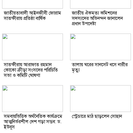
জাতীয়তাবাদী আইনজীবী ফোরাম
জাতীয় ঐকমত্য কমিশনের
সাতক্ষীরায় প্রতিষ্ঠা বার্ষিক
সদস্যদের অভিনন্দন জানালেন
প্রধান উপদেষ্টা
সাতক্ষীরায় আরাফাত রহমান
তালায় ঘরের সানসেট ধসে নারীর
কোকো ক্রীড়া সংসদের পরিচিতি
মৃত্যু
সভা ও কমিটি ঘোষণা
সমবায়ভিত্তিক অর্থনৈতিক কার্যক্রমে
স্ট্রেচারে মাঠ ছাড়লেন সোহান
আত্মনির্ভরশীল দেশ গড়া সম্ভব: ড.
ইউনূস