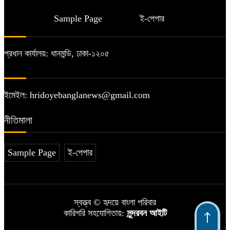
সাতক্ষীরায় আরাফাত রহমান কোকো ক্রীড়া
সংসদের পরিচিতি সভা ও কমিটি ঘোষণা
৬
Sample Page
ই-পেপার
তালায় ঘরের সানসেট ধসে নারীর মৃত্যু
প্রধান কার্যালয়: ধানমন্ডি, ঢাকা-১২০৫
৭
সমবায়ভিত্তিক অর্থনৈতিক কার্যক্রমে
ইমেইল: hridoyebanglanews@gmail.com
আত্মনির্ভরশীল দেশ গড়া সম্ভব: ড. ইউনূস
৮
নীতিমালা
স্ট্রেচারে মাঠ ছাড়লেন সোহান
৯
Sample Page
ই-পেপার
শ্যামনগরে যুবকের আত্মহত্যা
১০
স্বত্ত্ব © হৃদয়ে বাংলা পরিবার
কারিগরি সহযোগিতায়:
সুন্দরবন আইটি