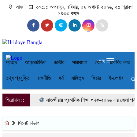
আজ
০৭:১৫ অপরাহ্ন, রবিবার, ০৯ অগাস্ট ২০২৬, ২৫ শ্রাবণ
১৪৩৩ বঙ্গাব্দ
পেজ
প্রচ্ছদ
আন্তর্জাতিক
জাতীয়
সারাবাংলা
খেলা
চাকরির খবর
তথ্য প্রযুক্তি
রাজনীতি
ধর্ম
সাহিত্য
ফিচার
ই-পেপার
শিরোনাম ::
সাতক্ষীরায় প্রাথমিক শিক্ষা পদক-২০২৬ এর জেলা পর্যায়
সিলেট বিভাগ