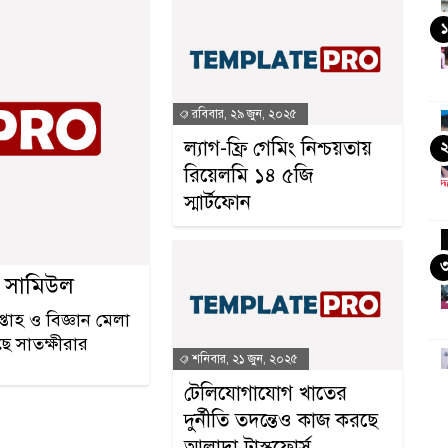
১
রবিবার, ২৯ জুন, ২০২৫
ল্যাগ-ফ্রি গেমিং নিশ্চয়তায়
রিয়েলমি ১৪ ৫জি
স্মার্টফোন
ার সামিউল
্তাহ ও বিজ্ঞান মেলা
ছে সাতক্ষীরার
শনিবার, ২১ জুন, ২০২৫
টেলিযোগাযোগ খাতের
দুর্নীতি তদন্তেও কাজ করছে
আলাদা টাস্কফোর্স