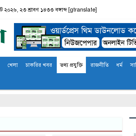
স্ট ২০২৬, ২৩ শ্রাবণ ১৪৩৩ বঙ্গাব্দ
[gtranslate]
খেলা
চাকরির খবর
তথ্য প্রযুক্তি
রাজনীতি
ধর্ম
সা