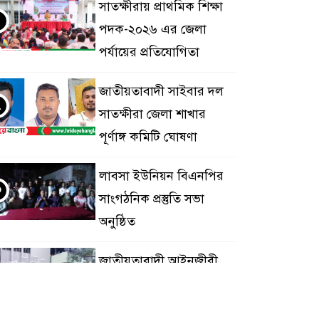
সাতক্ষীরায় প্রাথমিক শিক্ষা
পদক-২০২৬ এর জেলা
পর্যায়ের প্রতিযোগিতা
জাতীয়তাবাদী সাইবার দল
২
সাতক্ষীরা জেলা শাখার
পূর্ণাঙ্গ কমিটি ঘোষণা
লাবসা ইউনিয়ন বিএনপির
৩
সাংগঠনিক প্রস্তুতি সভা
অনুষ্ঠিত
জাতীয়তাবাদী আইনজীবী
৪
ফোরাম সাতক্ষীরায় প্রতিষ্ঠা
বার্ষিক