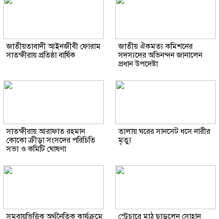
জাতীয়তাবাদী আইনজীবী ফোরাম
জাতীয় ঐকমত্য কমিশনের
সাতক্ষীরায় প্রতিষ্ঠা বার্ষিক
সদস্যদের অভিনন্দন জানালেন
প্রধান উপদেষ্টা
সাতক্ষীরায় আরাফাত রহমান
তালায় ঘরের সানসেট ধসে নারীর
কোকো ক্রীড়া সংসদের পরিচিতি
মৃত্যু
সভা ও কমিটি ঘোষণা
সমবায়ভিত্তিক অর্থনৈতিক কার্যক্রমে
স্ট্রেচারে মাঠ ছাড়লেন সোহান