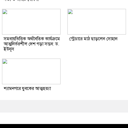
সমবায়ভিত্তিক অর্থনৈতিক কার্যক্রমে
স্ট্রেচারে মাঠ ছাড়লেন সোহান
আত্মনির্ভরশীল দেশ গড়া সম্ভব: ড.
ইউনূস
শ্যামনগরে যুবকের আত্মহত্যা