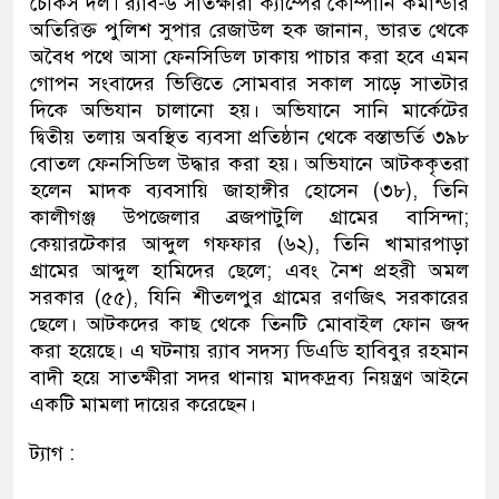
চৌকস দল। র‍্যাব-৬ সাতক্ষীরা ক্যাম্পের কোম্পানি কমান্ডার
অতিরিক্ত পুলিশ সুপার রেজাউল হক জানান, ভারত থেকে
অবৈধ পথে আসা ফেনসিডিল ঢাকায় পাচার করা হবে এমন
গোপন সংবাদের ভিত্তিতে সোমবার সকাল সাড়ে সাতটার
দিকে অভিযান চালানো হয়। অভিযানে সানি মার্কেটের
দ্বিতীয় তলায় অবস্থিত ব্যবসা প্রতিষ্ঠান থেকে বস্তাভর্তি ৩৯৮
বোতল ফেনসিডিল উদ্ধার করা হয়। অভিযানে আটককৃতরা
হলেন মাদক ব্যবসায়ি জাহাঙ্গীর হোসেন (৩৮), তিনি
কালীগঞ্জ উপজেলার ব্রজপাটুলি গ্রামের বাসিন্দা;
কেয়ারটেকার আব্দুল গফফার (৬২), তিনি খামারপাড়া
গ্রামের আব্দুল হামিদের ছেলে; এবং নৈশ প্রহরী অমল
সরকার (৫৫), যিনি শীতলপুর গ্রামের রণজিৎ সরকারের
ছেলে। আটকদের কাছ থেকে তিনটি মোবাইল ফোন জব্দ
করা হয়েছে। এ ঘটনায় র‍্যাব সদস্য ডিএডি হাবিবুর রহমান
বাদী হয়ে সাতক্ষীরা সদর থানায় মাদকদ্রব্য নিয়ন্ত্রণ আইনে
একটি মামলা দায়ের করেছেন।
ট্যাগ :