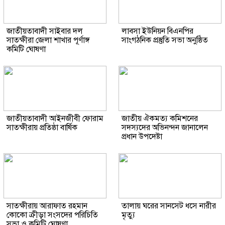
জাতীয়তাবাদী সাইবার দল
লাবসা ইউনিয়ন বিএনপির
সাতক্ষীরা জেলা শাখার পূর্ণাঙ্গ
সাংগঠনিক প্রস্তুতি সভা অনুষ্ঠিত
কমিটি ঘোষণা
জাতীয়তাবাদী আইনজীবী ফোরাম
জাতীয় ঐকমত্য কমিশনের
সাতক্ষীরায় প্রতিষ্ঠা বার্ষিক
সদস্যদের অভিনন্দন জানালেন
প্রধান উপদেষ্টা
সাতক্ষীরায় আরাফাত রহমান
তালায় ঘরের সানসেট ধসে নারীর
কোকো ক্রীড়া সংসদের পরিচিতি
মৃত্যু
সভা ও কমিটি ঘোষণা