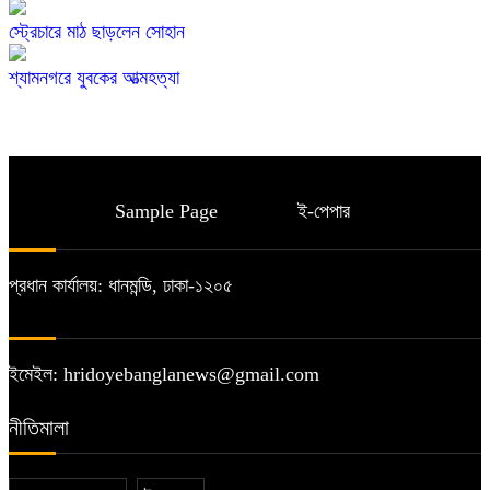
স্ট্রেচারে মাঠ ছাড়লেন সোহান
শ্যামনগরে যুবকের আত্মহত্যা
Sample Page
ই-পেপার
প্রধান কার্যালয়: ধানমন্ডি, ঢাকা-১২০৫
ইমেইল: hridoyebanglanews@gmail.com
নীতিমালা