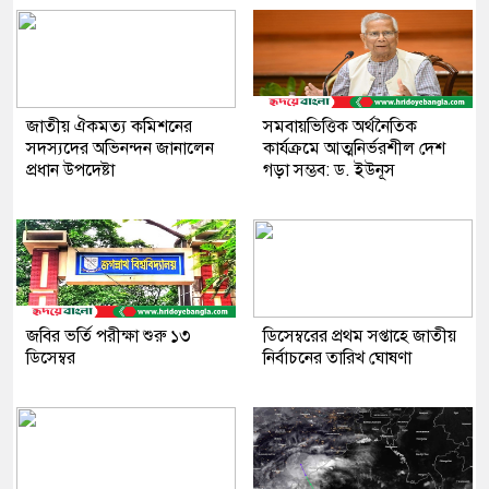
জাতীয় ঐকমত্য কমিশনের
সমবায়ভিত্তিক অর্থনৈতিক
সদস্যদের অভিনন্দন জানালেন
কার্যক্রমে আত্মনির্ভরশীল দেশ
প্রধান উপদেষ্টা
গড়া সম্ভব: ড. ইউনূস
জবির ভর্তি পরীক্ষা শুরু ১৩
ডিসেম্বরের প্রথম সপ্তাহে জাতীয়
ডিসেম্বর
নির্বাচনের তারিখ ঘোষণা