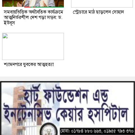
সমবায়ভিত্তিক অর্থনৈতিক কার্যক্রমে
স্ট্রেচারে মাঠ ছাড়লেন সোহান
আত্মনির্ভরশীল দেশ গড়া সম্ভব: ড.
ইউনূস
শ্যামনগরে যুবকের আত্মহত্যা