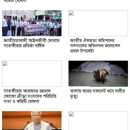
কমিটি ঘোষণা
জাতীয়তাবাদী আইনজীবী ফোরাম
জাতীয় ঐকমত্য কমিশনের
সাতক্ষীরায় প্রতিষ্ঠা বার্ষিক
সদস্যদের অভিনন্দন জানালেন
প্রধান উপদেষ্টা
সাতক্ষীরায় আরাফাত রহমান
তালায় ঘরের সানসেট ধসে নারীর
কোকো ক্রীড়া সংসদের পরিচিতি
মৃত্যু
সভা ও কমিটি ঘোষণা