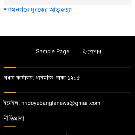
শ্যামনগরে যুবকের আত্মহত্যা
Sample Page
ই-পেপার
প্রধান কার্যালয়: ধানমন্ডি, ঢাকা-১২০৫
ইমেইল: hridoyebanglanews@gmail.com
নীতিমালা