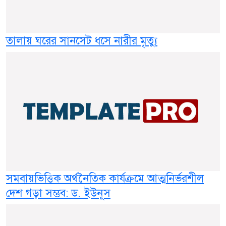
তালায় ঘরের সানসেট ধসে নারীর মৃত্যু
সমবায়ভিত্তিক অর্থনৈতিক কার্যক্রমে আত্মনির্ভরশীল
দেশ গড়া সম্ভব: ড. ইউনূস