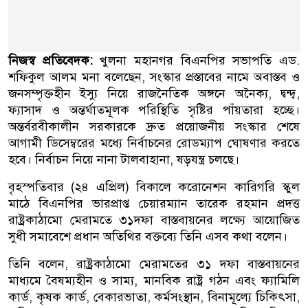
নিজস্ব প্রতিবেদক:
খুলনা মহানগর বিএনপির সভাপতি এড.
শফিকুল আলম মনা বলেছেন, সংস্কার প্রস্তাবের নামে অবাস্তব ও
জনসম্পৃক্তহীন ইস্যু নিয়ে রাজনৈতিক অঙ্গনে অনৈক্য, দ্বন্দ্ব,
ফ্যাসাদ ও অন্তর্ঘাতমূলক পরিস্থিতি সৃষ্টির পাঁয়তারা হচ্ছে।
অন্তর্বরবীকালীন সরকারকে দ্রুত প্রয়োজনীয় সংস্কার শেষে
আগামী ডিসেম্বরের মধ্যে নির্বাচনের রোডম্যাপ ঘোষণার করতে
হবে। নির্বাচন নিয়ে নানা টালবাহানা, ষড়যন্ত্র চলছে।
বৃহস্পতিবার (২৪ এপ্রিল) বিকালে করোনেশন কারিগরি স্কুল
মাঠে বিএনপির ভারপ্রাপ্ত চেয়ারম্যান তারেক রহমান প্রদত্ত
রাষ্ট্রকাঠামো মেরামতে ৩১দফা বাস্তবায়নের লক্ষ্যে আয়োজিত
সুধী সমাবেশে প্রধান অতিথির বক্তব্যে তিনি এসব কথা বলেন।
তিনি বলেন, রাষ্ট্রকাঠামো মেরামতের ৩১ দফা বাস্তবায়নের
মাধ্যমে বৈষম্যহীন ও সাম্য, মানবিক রাষ্ট্র গঠন এবং ফ্যামিলি
কার্ড, কৃষক কার্ড, বেকারভাতা, কর্মসংস্থান, বিনামূল্যে চিকিৎসা,