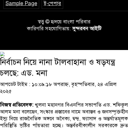
Sample Page
ই-পেপার
স্বত্ত্ব © হৃদয়ে বাংলা পরিবার
কারিগরি সহযোগিতায়:
সুন্দরবন আইটি
নির্বাচন নিয়ে নানা টালবাহানা ও ষড়যন্ত্র
চলছে: এড. মনা
আপডেট টাইম : ১০:০৯:১৮ অপরাহ্ন, বৃহস্পতিবার, ২৪ এপ্রিল
২০২৫
নিজস্ব প্রতিবেদক:
খুলনা মহানগর বিএনপির সভাপতি এড. শফিকুল
আলম মনা বলেছেন, সংস্কার প্রস্তাবের নামে অবাস্তব ও জনসম্পৃক্তহীন
ইস্যু নিয়ে রাজনৈতিক অঙ্গনে অনৈক্য, দ্বন্দ্ব, ফ্যাসাদ ও অন্তর্ঘাতমূলক
পরিস্থিতি সৃষ্টির পাঁয়তারা হচ্ছে। অন্তর্বরবীকালীন সরকারকে দ্রুত