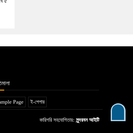
বে ৫
িমালা
ample Page
ই-পেপার
কারিগরি সহযোগিতায়:
সুন্দরবন আইটি