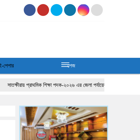
ই-পেপার
পেজ
তক্ষীরায় প্রাথমিক শিক্ষা পদক-২০২৬ এর জেলা পর্যায়ের প্রতিযোগিতা
জাতীয়তাবা