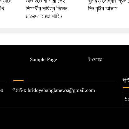
প্তাহে
ভর্তি হতে না পারা সেই
ঘূর্ণিঝড় মোন্থার প্রভা
রিখ
শিক্ষার্থীর দায়িত্ব নিলেন
দিন বৃষ্টির আভাস
ছাত্রদল নেতা শাহিন
Sample Page
ই-পেপার
নীত
১২০৫
ইমেইল: hridoyebanglanews@gmail.com
S