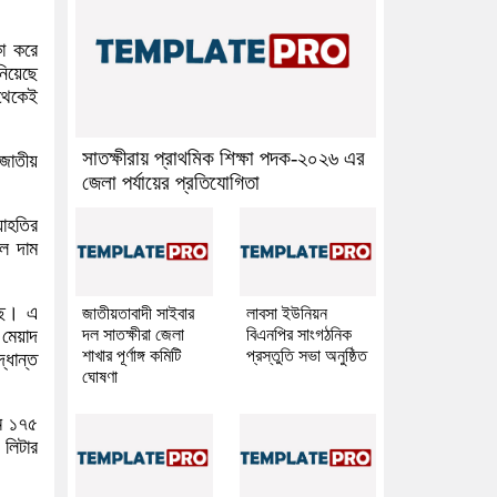
া করে
নিয়েছে
 থেকেই
সাতক্ষীরায় প্রাথমিক শিক্ষা পদক-২০২৬ এর
 জাতীয়
জেলা পর্যায়ের প্রতিযোগিতা
যাহতির
ে দাম
েছে। এ
জাতীয়তাবাদী সাইবার
লাবসা ইউনিয়ন
দল সাতক্ষীরা জেলা
বিএনপির সাংগঠনিক
 মেয়াদ
শাখার পূর্ণাঙ্গ কমিটি
প্রস্তুতি সভা অনুষ্ঠিত
্ধান্ত
ঘোষণা
াম ১৭৫
লিটার