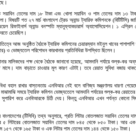
েছে।
ত সয়াবিন তেলের দাম ১৮ টাকা এবং খোলা সয়াবিন ও পাম তেলের দাম ১৩ টাক
লো। বিষয়টি গত ২৭ মার্চ বাংলাদেশ ট্রেড অ্যান্ড ট্যারিফ কমিশনকে (বিটিটিসি) জা
েল রিফাইনার্স অ্যান্ড বনস্পতি ম্যানুফ্যাকচারার্স অ্যাসোসিয়েশন। ১ এপ্রিল
 করতে চেয়েছিল।
পতিত্বে আজ অনুষ্ঠিত বৈঠকে ট্যারিফ কমিশনের চেয়ারম্যান মইনুল খানের পাশাপাশি
িআর) ও ভোজ্যতেল পরিশোধন কারখানার প্রতিনিধিরা উপস্থিত ছিলেন।
খানার মালিকদের পক্ষ থেকে বৈঠকে জানানো হয়েছে, আমদানি পর্যায়ে শুল্ক-কর অব্
 মাসে। দাম বাড়াতে চাওয়ার মূল কারণ এটাই। তবে রেয়াত সুবিধা বজায় থাকল
বিধা বহাল রাখার বাস্তবতায় এনবিআর নেই বলে বাণিজ্য মন্ত্রণালয় ধারণা পেয়
মাঝামাঝি সময়ে ট্যারিফ কমিশন ভোজ্যতেলে আমদানি পর্যায়ের শুল্ক-কর রেয়াতের
ধির সুপারিশ করে এনবিআরকে চিঠি দেয়। কিন্তু এনবিআর এখন পর্যন্ত কোনো সিদ
 বাংলাদেশের (টিসিবি) তথ্য অনুসারে, প্রতি লিটার বোতলজাত সয়াবিন তেলের দ
 ৫ লিটারের বোতলজাত সয়াবিন তেলের দাম ৮৪৫ থেকে ৮৫০ টাকা। আর এক 
াম ১৫৭ থেকে ১৬৫ টাকা ও এক লিটার পাম তেলের দাম ১৪৪ থেকে ১৫০ টাকা।