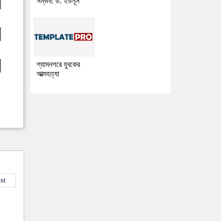
সম্ভব: ড. ইউনূস
শ্যামনগরে যুবকের
আত্মহত্যা
st