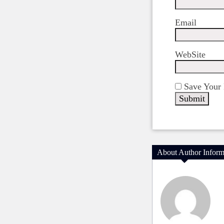
Email
WebSite
Save Your 
About Author Inform