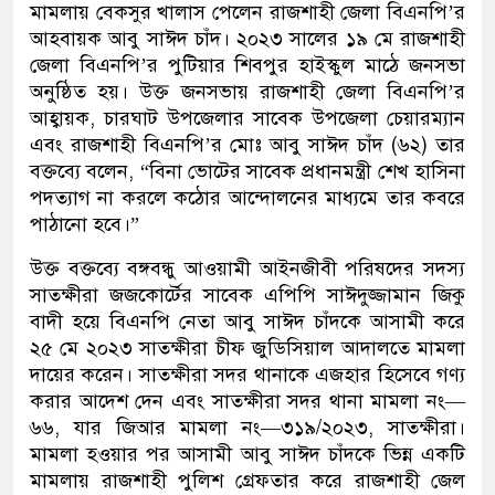
মামলায় বেকসুর খালাস পেলেন রাজশাহী জেলা বিএনপি’র
আহবায়ক আবু সাঈদ চাঁদ। ২০২৩ সালের ১৯ মে রাজশাহী
জেলা বিএনপি’র পুটিয়ার শিবপুর হাইস্কুল মাঠে জনসভা
অনুষ্ঠিত হয়। উক্ত জনসভায় রাজশাহী জেলা বিএনপি’র
আহ্বায়ক, চারঘাট উপজেলার সাবেক উপজেলা চেয়ারম্যান
এবং রাজশাহী বিএনপি’র মোঃ আবু সাঈদ চাঁদ (৬২) তার
বক্তব্যে বলেন, “বিনা ভোটের সাবেক প্রধানমন্ত্রী শেখ হাসিনা
পদত্যাগ না করলে কঠোর আন্দোলনের মাধ্যমে তার কবরে
পাঠানো হবে।”
উক্ত বক্তব্যে বঙ্গবন্ধু আওয়ামী আইনজীবী পরিষদের সদস্য
সাতক্ষীরা জজকোর্টের সাবেক এপিপি সাঈদুজ্জামান জিকু
বাদী হয়ে বিএনপি নেতা আবু সাঈদ চাঁদকে আসামী করে
২৫ মে ২০২৩ সাতক্ষীরা চীফ জুডিসিয়াল আদালতে মামলা
দায়ের করেন। সাতক্ষীরা সদর থানাকে এজহার হিসেবে গণ্য
করার আদেশ দেন এবং সাতক্ষীরা সদর থানা মামলা নং—
৬৬, যার জিআর মামলা নং—৩১৯/২০২৩, সাতক্ষীরা।
মামলা হওয়ার পর আসামী আবু সাঈদ চাঁদকে ভিন্ন একটি
মামলায় রাজশাহী পুলিশ গ্রেফতার করে রাজশাহী জেল