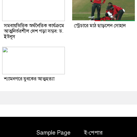
সমবায়ভিত্তিক অর্থনৈতিক কার্যক্রমে
স্ট্রেচারে মাঠ ছাড়লেন সোহান
আত্মনির্ভরশীল দেশ গড়া সম্ভব: ড.
ইউনূস
শ্যামনগরে যুবকের আত্মহত্যা
Sample Page
ই-পেপার