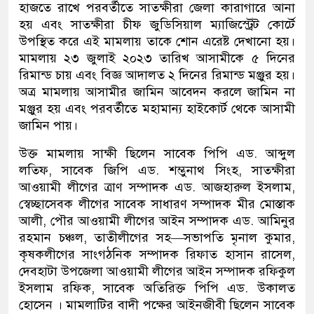
হাজতে রাখে পরবর্তীতে সাতক্ষীরা জেলা কারাগারে আনা
হয় এবং সাতক্ষীরা চীফ জুডিসিয়াল ম্যাজিস্ট্রেট কোর্টে
উপস্থিত করে এই মামলায় তাকে শোন এরেষ্ট দেখানো হয়।
মামলায় ২৩ জুলাই ২০২৩ তারিখ আসামীকে ৫ দিনের
রিমান্ড চায় এবং বিজ্ঞ আদালত ২ দিনের রিমান্ড মঞ্জুর হয়।
অত্র মামলায় আসামীর জামিন আবেদন করলে জামিন না
মঞ্জুর হয় এবং পরবর্তীতে মহামান্য হাইকোর্ট থেকে আসামী
জামিন পায়।
উক্ত মামলায় সাক্ষী ছিলেন সাবেক পিপি এড. আব্দুল
লতিফ, সাবেক জিপি এড. শম্ভুনাথ সিংহ, সাতক্ষীরা
আওয়ামী লীগের ত্রাণ সম্পাদক এড. আজহারুল ইসলাম,
স্বেচ্ছাসেবক লীগের সাবেক সাধারণ সম্পাদক মীর মোস্তাক
আলী, পৌর আওয়ামী লীগের আইন সম্পাদক এড. আমিনুর
রহমান চঞ্চল, তাতীলীগের সহ—সভাপতি মৃনাল কুমার,
কৃষকলীগের সাংগঠনিক সম্পাদক রিফাত হাসান রাসেল,
দেবহাটা উপজেলা আওয়ামী লীগের আইন সম্পাদক রফিকুল
ইসলাম রফিক, সাবেক অতিরিক্ত পিপি এড. উকালত
হোসেন । মামলাটির বাদী পক্ষের আইনজীবী ছিলেন সাবেক