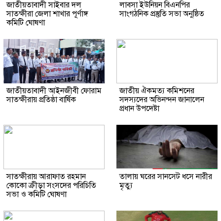
জাতীয়তাবাদী সাইবার দল
লাবসা ইউনিয়ন বিএনপির
সাতক্ষীরা জেলা শাখার পূর্ণাঙ্গ
সাংগঠনিক প্রস্তুতি সভা অনুষ্ঠিত
কমিটি ঘোষণা
জাতীয়তাবাদী আইনজীবী ফোরাম
জাতীয় ঐকমত্য কমিশনের
সাতক্ষীরায় প্রতিষ্ঠা বার্ষিক
সদস্যদের অভিনন্দন জানালেন
প্রধান উপদেষ্টা
সাতক্ষীরায় আরাফাত রহমান
তালায় ঘরের সানসেট ধসে নারীর
কোকো ক্রীড়া সংসদের পরিচিতি
মৃত্যু
সভা ও কমিটি ঘোষণা