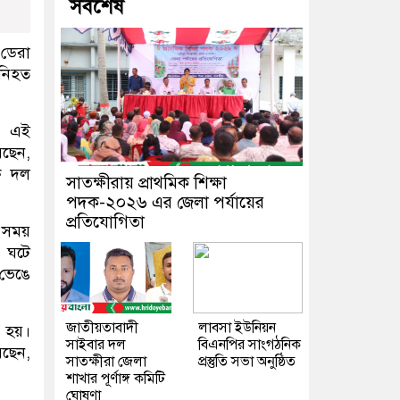
সর্বশেষ
 ডেরা
 নিহত
। এই
েছেন,
ক দল
সাতক্ষীরায় প্রাথমিক শিক্ষা
পদক-২০২৬ এর জেলা পর্যায়ের
প্রতিযোগিতা
র সময়
 ঘটে
 ভেঙে
জাতীয়তাবাদী
লাবসা ইউনিয়ন
া হয়।
সাইবার দল
বিএনপির সাংগঠনিক
ছেন,
সাতক্ষীরা জেলা
প্রস্তুতি সভা অনুষ্ঠিত
শাখার পূর্ণাঙ্গ কমিটি
ঘোষণা