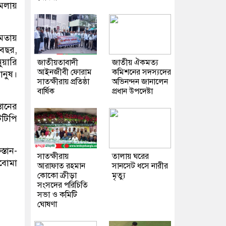
মলায়
ষমতায়
 বছর,
ুয়ারি
জাতীয়তাবাদী
জাতীয় ঐকমত্য
আইনজীবী ফোরাম
কমিশনের সদস্যদের
ানুষ।
সাতক্ষীরায় প্রতিষ্ঠা
অভিনন্দন জানালেন
বার্ষিক
প্রধান উপদেষ্টা
ানের
িটিপি
্তান-
সাতক্ষীরায়
তালায় ঘরের
িবোমা
আরাফাত রহমান
সানসেট ধসে নারীর
কোকো ক্রীড়া
মৃত্যু
সংসদের পরিচিতি
সভা ও কমিটি
ঘোষণা