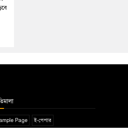
ড়বে
তিমালা
ample Page
ই-পেপার