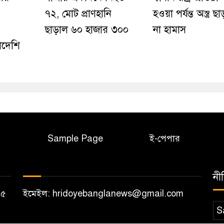
৭২, মোট প্রাণহানি
হওয়া পর্যন্ত অস্ত্র ছা
ছাড়াল ৬০ হাজার ৩০০
না হামাস
াদেশি
Sample Page
ই-পেপার
নী
১২০৫
ইমেইল: hridoyebanglanews@gmail.com
S