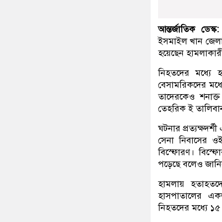
আন্তর্জাতিক ডেস্ক:
ইসমাইল খান জেলা
হয়েছেন হামলাকা
নিহতদের মধ্যে
বেসামরিকদের মধ্য
তাদেরকেও শনাক্
তেহরিক ই তালিবান 
ঘটনার প্রত্যক্ষদর্
সেনা নিবাসের ও
বিস্ফোরণ। বিস্ফ
পড়েছে বলেও জানি
হামলায় হতাহতদের
হাসপাতালের একজ
নিহতদের মধ্যে 