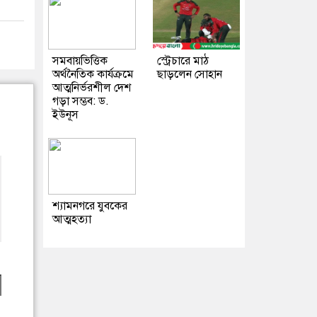
সমবায়ভিত্তিক
স্ট্রেচারে মাঠ
অর্থনৈতিক কার্যক্রমে
ছাড়লেন সোহান
আত্মনির্ভরশীল দেশ
গড়া সম্ভব: ড.
ইউনূস
শ্যামনগরে যুবকের
আত্মহত্যা