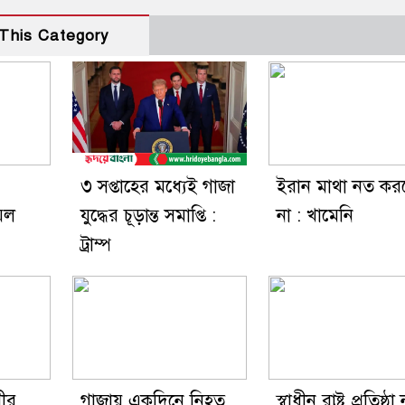
This Category
৩ সপ্তাহের মধ্যেই গাজা
ইরান মাথা নত কর
েল
যুদ্ধের চূড়ান্ত সমাপ্তি :
না : খামেনি
ট্রাম্প
সীর
গাজায় একদিনে নিহত
স্বাধীন রাষ্ট্র প্রতিষ্ঠা