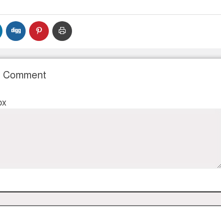
r Comment
ox