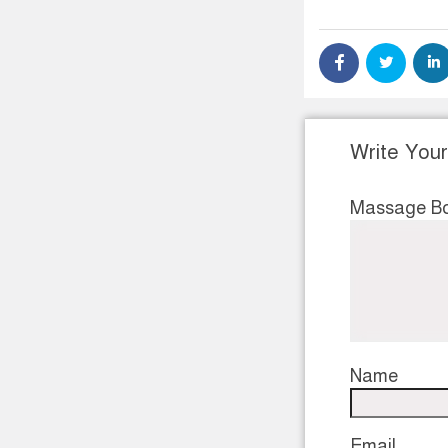
Write You
Massage B
Name
Email