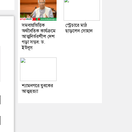
সমবায়ভিত্তিক
স্ট্রেচারে মাঠ
অর্থনৈতিক কার্যক্রমে
ছাড়লেন সোহান
আত্মনির্ভরশীল দেশ
গড়া সম্ভব: ড.
ইউনূস
শ্যামনগরে যুবকের
আত্মহত্যা