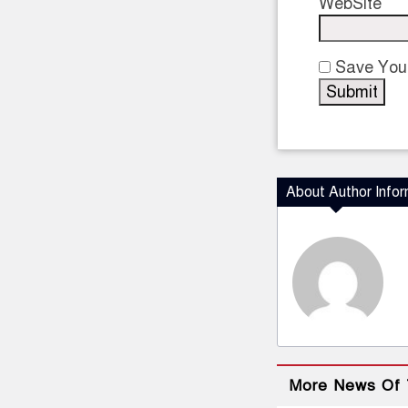
WebSite
Save Your
About Author Infor
More News Of 