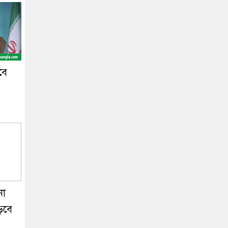
বে
 না
ড়বে