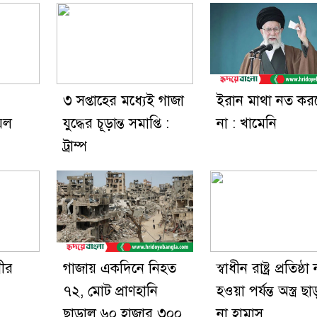
৩ সপ্তাহের মধ্যেই গাজা
ইরান মাথা নত কর
েল
যুদ্ধের চূড়ান্ত সমাপ্তি :
না : খামেনি
ট্রাম্প
সীর
গাজায় একদিনে নিহত
স্বাধীন রাষ্ট্র প্রতিষ্ঠা
৭২, মোট প্রাণহানি
হওয়া পর্যন্ত অস্ত্র ছা
ছাড়াল ৬০ হাজার ৩০০
না হামাস