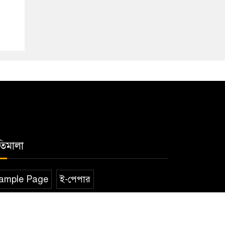
তিমালা
ample Page
ই-পেপার
কারিগরি সহযোগিতায়:
সুন্দরবন আইটি