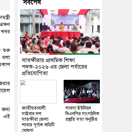
সর্বশেষ
্ত্রী
তক্ষণ
। খবর
 শুরু
ে বলা
সাতক্ষীরায় প্রাথমিক শিক্ষা
্রকাশ
পদক-২০২৬ এর জেলা পর্যায়ের
প্রতিযোগিতা
জিরার
রায়েল
জাতীয়তাবাদী
লাবসা ইউনিয়ন
 জন্য
সাইবার দল
বিএনপির সাংগঠনিক
, এই
সাতক্ষীরা জেলা
প্রস্তুতি সভা অনুষ্ঠিত
শাখার পূর্ণাঙ্গ কমিটি
ঘোষণা