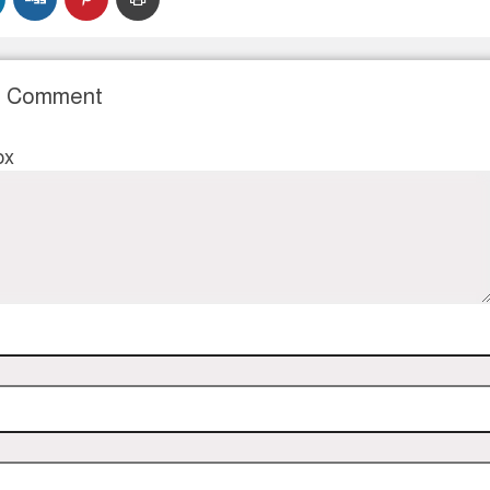
r Comment
ox