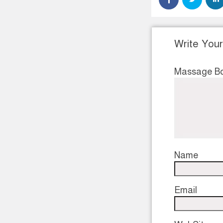
Write You
Massage B
Name
Email