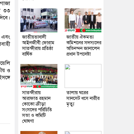
 গাজা
কা ৩৩
দিবে।
ে এবং
জাতীয়তাবাদী
জাতীয় ঐকমত্য
আইনজীবী ফোরাম
কমিশনের সদস্যদের
ণবাহী
সাতক্ষীরায় প্রতিষ্ঠা
অভিনন্দন জানালেন
বার্ষিক
প্রধান উপদেষ্টা
ায়েলি
তীয় ও
সঙ্গে
সাতক্ষীরায়
তালায় ঘরের
আরাফাত রহমান
সানসেট ধসে নারীর
কোকো ক্রীড়া
মৃত্যু
সংসদের পরিচিতি
সভা ও কমিটি
ঘোষণা