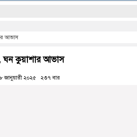
শার আভাস
রি, ঘন কুয়াশার আভাস
৮ জানুয়ারী ২০২৫
২৩৭ বার