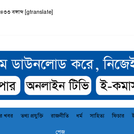
৪৩৩ বঙ্গাব্দ
[gtranslate]
র খবর
তথ্য প্রযুক্তি
রাজনীতি
ধর্ম
সাহিত্য
ফিচার
পেজ