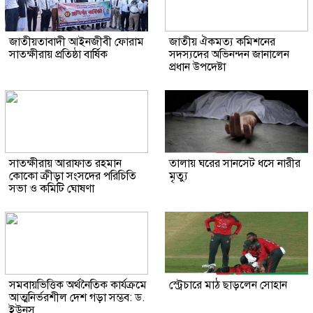
জাতীয়তাবাদী আইনজীবী ফোরাম
জাতীয় ঐকমত্য কমিশনের
সাতক্ষীরায় প্রতিষ্ঠা বার্ষিক
সদস্যদের অভিনন্দন জানালেন
প্রধান উপদেষ্টা
সাতক্ষীরায় আরাফাত রহমান
তালায় ঘরের সানসেট ধসে নারীর
কোকো ক্রীড়া সংসদের পরিচিতি
মৃত্যু
সভা ও কমিটি ঘোষণা
সমবায়ভিত্তিক অর্থনৈতিক কার্যক্রমে
স্ট্রেচারে মাঠ ছাড়লেন সোহান
আত্মনির্ভরশীল দেশ গড়া সম্ভব: ড.
ইউনূস