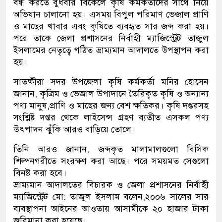
বন্ধ করতে বুধবার বিকেলে কৃষি কর্মকর্তাদের সাথে নিয়ে
অভিযান চালানো হয়। এসময় বিপুল পরিমাণ ভেজাল প্রাণি
ও মাছের খাবার এবং কৃষিতে ব্যবহৃত সার জব্দ করা হয়।
পরে তাকে জেলা প্রশাসনের নির্বাহী ম্যাজিস্ট্রেট তাজুল
ইসলামের নেতৃত্বে গঠিত ভ্রাম্যমান আদালতে উপস্থাপন করা
হয়।
সাতক্ষীরা সদর উপজেলা কৃষি কর্মকর্তা মনির হোসেন
জানান, কৃত্রিম ও ভেজাল উপাদানে তৈরিকৃত কৃষি ও অন্যান্য
পণ্য মানুষ,প্রাণি ও মাছের জন্য বেশ ক্ষতিকর। কৃষি দপ্তরসহ
সংশ্লিষ্ট দপ্তর থেকে লাইসেন্স গ্রহণ ব্যতীত এসকল পণ্য
উৎপাদন ঝুঁকি আরও বাড়িয়ে তোলে।
তিনি আরও জানান, জব্দকৃত মালামালগুলো বিসিক
শিল্পনগরীতে সংরক্ষণ করা আছে। পরে সময়মত সেগুলো
বিনষ্ট করা হবে।
ভ্রাম্যমান আদালতের বিচারক ও জেলা প্রশাসনের নির্বাহী
ম্যাজিস্ট্রেট মো: তাজুল ইসলাম বলেন,২০০৬ সালের সার
ব্যবস্থাপনা আইনের আওতায় আসামীকে ২০ হাজার টাকা
জরিমানা করা হয়েছে।