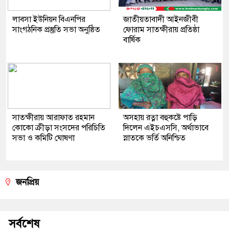
লাবসা ইউনিয়ন বিএনপির
জাতীয়তাবাদী আইনজীবী
সাংগঠনিক প্রস্তুতি সভা অনুষ্ঠিত
ফোরাম সাতক্ষীরায় প্রতিষ্ঠা
বার্ষিক
সাতক্ষীরায় আরাফাত রহমান
অসহায় রত্না বহুকষ্টে পাড়ি
কোকো ক্রীড়া সংসদের পরিচিতি
দিলেন এইচএসসি, অর্থাভাবে
সভা ও কমিটি ঘোষণা
স্নাতকে ভর্তি অনিশ্চিত
জনপ্রিয়
সর্বশেষ