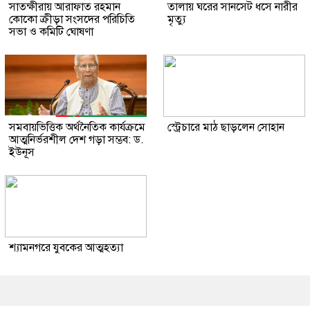
সাতক্ষীরায় আরাফাত রহমান
তালায় ঘরের সানসেট ধসে নারীর
কোকো ক্রীড়া সংসদের পরিচিতি
মৃত্যু
সভা ও কমিটি ঘোষণা
সমবায়ভিত্তিক অর্থনৈতিক কার্যক্রমে
স্ট্রেচারে মাঠ ছাড়লেন সোহান
আত্মনির্ভরশীল দেশ গড়া সম্ভব: ড.
ইউনূস
শ্যামনগরে যুবকের আত্মহত্যা