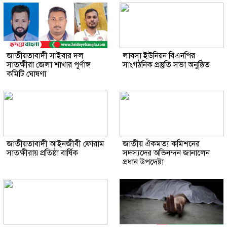
জাতীয়তাবাদী সাইবার দল
লাবসা ইউনিয়ন বিএনপির
সাতক্ষীরা জেলা শাখার পূর্ণাঙ্গ
সাংগঠনিক প্রস্তুতি সভা অনুষ্ঠিত
কমিটি ঘোষণা
জাতীয়তাবাদী আইনজীবী ফোরাম
জাতীয় ঐকমত্য কমিশনের
সাতক্ষীরায় প্রতিষ্ঠা বার্ষিক
সদস্যদের অভিনন্দন জানালেন
প্রধান উপদেষ্টা