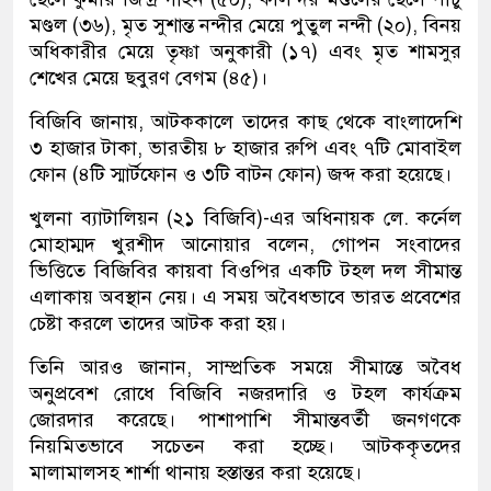
মণ্ডল (৩৬), মৃত সুশান্ত নন্দীর মেয়ে পুতুল নন্দী (২০), বিনয়
অধিকারীর মেয়ে তৃষ্ণা অনুকারী (১৭) এবং মৃত শামসুর
শেখের মেয়ে ছবুরণ বেগম (৪৫)।
বিজিবি জানায়, আটককালে তাদের কাছ থেকে বাংলাদেশি
৩ হাজার টাকা, ভারতীয় ৮ হাজার রুপি এবং ৭টি মোবাইল
ফোন (৪টি স্মার্টফোন ও ৩টি বাটন ফোন) জব্দ করা হয়েছে।
খুলনা ব্যাটালিয়ন (২১ বিজিবি)-এর অধিনায়ক লে. কর্নেল
মোহাম্মদ খুরশীদ আনোয়ার বলেন, গোপন সংবাদের
ভিত্তিতে বিজিবির কায়বা বিওপির একটি টহল দল সীমান্ত
এলাকায় অবস্থান নেয়। এ সময় অবৈধভাবে ভারত প্রবেশের
চেষ্টা করলে তাদের আটক করা হয়।
তিনি আরও জানান, সাম্প্রতিক সময়ে সীমান্তে অবৈধ
অনুপ্রবেশ রোধে বিজিবি নজরদারি ও টহল কার্যক্রম
জোরদার করেছে। পাশাপাশি সীমান্তবর্তী জনগণকে
নিয়মিতভাবে সচেতন করা হচ্ছে। আটককৃতদের
মালামালসহ শার্শা থানায় হস্তান্তর করা হয়েছে।