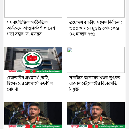
সমবায়ভিত্তিক অর্থনৈতিক
ত্রয়োদশ জাতীয় সংসদ নির্বাচন :
কার্যক্রমে আত্মনির্ভরশীল দেশ
৩০০ আসনে চূড়ান্ত ভোটকেন্দ্র
গড়া সম্ভব: ড. ইউনূস
৪২ হাজার ৭৬১
ফেব্রুয়ারির প্রথমার্ধে ভোট,
সারজিস আলমের শ্বশুর লুৎফর
ডিসেম্বরের প্রথমার্ধে তফসিল
রহমান হাইকোর্টের বিচারপতি
ঘোষণা
নিযুক্ত