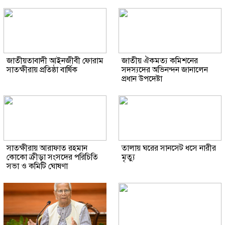
জাতীয়তাবাদী আইনজীবী ফোরাম
জাতীয় ঐকমত্য কমিশনের
সাতক্ষীরায় প্রতিষ্ঠা বার্ষিক
সদস্যদের অভিনন্দন জানালেন
প্রধান উপদেষ্টা
সাতক্ষীরায় আরাফাত রহমান
তালায় ঘরের সানসেট ধসে নারীর
কোকো ক্রীড়া সংসদের পরিচিতি
মৃত্যু
সভা ও কমিটি ঘোষণা