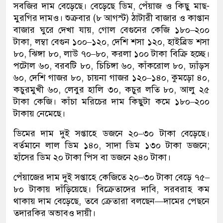
সবজির দাম বেড়েছে। বেড়েছে ডিম, পেঁয়াজ ও কিছু মাছ-
মুরগির দামও। শুক্রবার (৮ আগস্ট) ঠাটারী বাজার ও কাপ্তান
বাজার ঘুরে দেখা যায়, গোল বেগুনের কেজি ১৮০–২০০
টাকা, লম্বা বেগুন ১০০–১২০, দেশি শসা ১২০, হাইব্রিড শসা
৮০, ঝিঙ্গা ৮০, লাউ ৭০–৮০, করলা ১০০ টাকা বিক্রি হচ্ছে।
পটোল ৬০, বরবটি ৮০, চিচিঙ্গা ৬০, কাঁকরোল ৮০, ঢ্যাঁড়স
৬০, দেশি গাজর ৮০, চায়না গাজর ১২০–১৪০, কুমড়ো ৪০,
কচুরমুখী ৬০, লেবুর হালি ৩০, কচুর লতি ৮০, আলু ২৫
টাকা কেজি। কাঁচা মরিচের দাম কিছুটা কমে ১৮০–২০০
টাকায় নেমেছে।
ডিমের দাম দুই সপ্তাহে ডজনে ২০–৩০ টাকা বেড়েছে।
বর্তমানে লাল ডিম ১৪০, সাদা ডিম ১৩০ টাকা ডজনে;
হাঁসের ডিম ২০ টাকা পিস বা ডজনে ২৪০ টাকা।
পেঁয়াজের দাম দুই সপ্তাহে কেজিতে ২০–৩০ টাকা বেড়ে ৭৫–
৮০ টাকায় দাঁড়িয়েছে। বিক্রেতাদের দাবি, সরবরাহ কম
থাকায় দাম বেড়েছে, তবে ক্রেতারা বলছেন—দামের পেছনে
তদারকির অভাবও দায়ী।