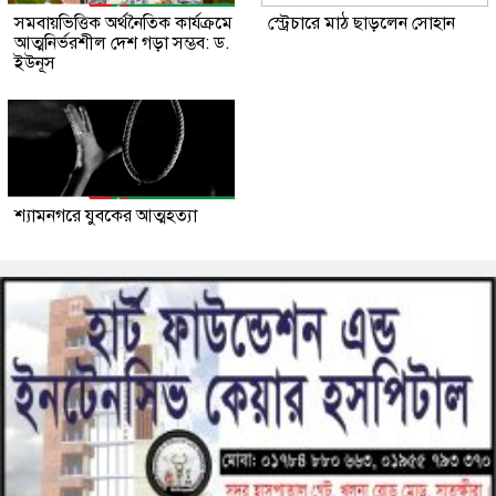
সমবায়ভিত্তিক অর্থনৈতিক কার্যক্রমে
স্ট্রেচারে মাঠ ছাড়লেন সোহান
আত্মনির্ভরশীল দেশ গড়া সম্ভব: ড.
ইউনূস
শ্যামনগরে যুবকের আত্মহত্যা