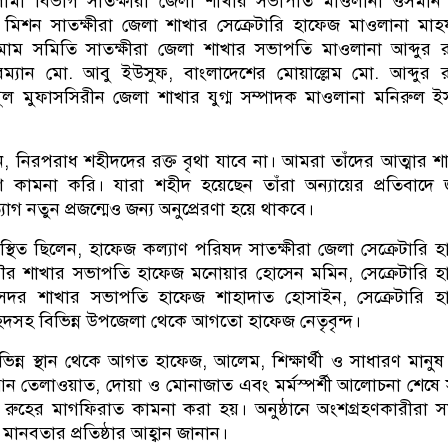
লামা বিভাগ সাতক্ষীরা জেলা শাখার সভাপতি মাওলানা ওসমান 
মিশন সাতক্ষীরা জেলা শাখার সেক্রেটারি হাফেজ মাওলানা মাহ
াম সমিতি সাতক্ষীরা জেলা শাখার সভাপতি মাওলানা আব্দুর 
রম্যান মো. আবু ইউসুফ, বাংলাদেশের মোয়াল্লেম মো. আব্দুর 
ুল মুফাসসিরীন জেলা শাখার যুগ্ম সম্পাদক মাওলানা মনিরুল 
, নিরপরাধ শহীদদের রক্ত বৃথা যাবে না। আমরা তাঁদের আত্মার শান
 কামনা করি। যারা শহীদ হয়েছেন তাঁরা অন্যায়ের প্রতিবাদে
যাগ নতুন প্রজন্মেও জন্য অনুপ্রেরণা হয়ে থাকবে।
িত ছিলেন, হাফেজ কল্যাণ পরিষদ সাতক্ষীরা জেলা সেক্রেটারি 
ৌর শাখার সভাপতি হাফেজ মনোয়ার হোসেন মমিন, সেক্রেটারি 
 সদর শাখার সভাপতি হাফেজ শাহাদাত হোসাইন, সেক্রেটারি হ
হিদসহ বিভিন্ন উপজেলা থেকে আগতো হাফেজ নেতৃবৃন্দ।
িভিন্ন স্থান থেকে আগত হাফেজ, আলেম, শিক্ষার্থী ও সাধারণ মানু
আন তেলাওয়াত, দোয়া ও মোনাজাত এবং মর্মস্পর্শী আলোচনা শেষ
রুহের মাগফিরাত কামনা করা হয়। অনুষ্ঠানে অংশগ্রহণকারীরা 
ও মানবতার প্রতিষ্ঠার আহ্বান জানান।