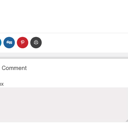
r Comment
ox