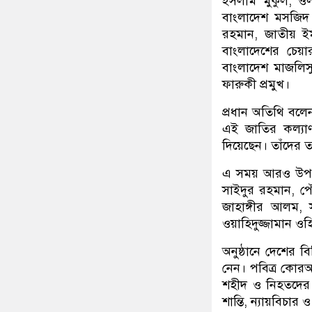
ইসলাম মুকুল, ও
বাংলাদেশ মসজিদ 
রহমান, জাতীয় ইম
বাংলাদেশের চেয়া
বাংলাদেশ মাজলিস
ফারুকী প্রমুখ।
প্রধান অতিথি বলেন
এই জাতির কল্যাণ
দিয়েছেন। তাঁদের ত্
এ সময় আরও উপস্থ
সাইদুর রহমান, প
জাহাঙ্গীর আলম,
ওয়াহিদুজ্জামান ও
অনুষ্ঠানে দেশের ব
নেন। পবিত্র কোর
শহীদ ও নিহতদের 
শান্তি, ন্যায়বিচার 