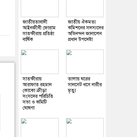
জাতীয়তাবাদী
জাতীয় ঐকমত্য
আইনজীবী ফোরাম
কমিশনের সদস্যদের
সাতক্ষীরায় প্রতিষ্ঠা
অভিনন্দন জানালেন
বার্ষিক
প্রধান উপদেষ্টা
সাতক্ষীরায়
তালায় ঘরের
আরাফাত রহমান
সানসেট ধসে নারীর
কোকো ক্রীড়া
মৃত্যু
সংসদের পরিচিতি
সভা ও কমিটি
ঘোষণা