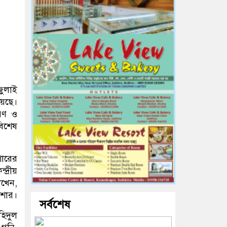
জুলাই
য়েছে।
মরণ ও
বিশেষ
ারের
দ্রীয়
াখেন,
াশার।
সর্বশেষ
হিদুল