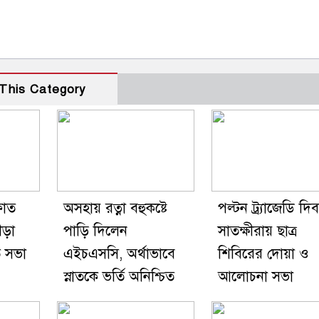
This Category
ফাত
অসহায় রত্না বহুকষ্টে
পল্টন ট্র্যাজেডি দি
ীড়া
পাড়ি দিলেন
সাতক্ষীরায় ছাত্র
ি সভা
এইচএসসি, অর্থাভাবে
শিবিরের দোয়া ও
স্নাতকে ভর্তি অনিশ্চিত
আলোচনা সভা