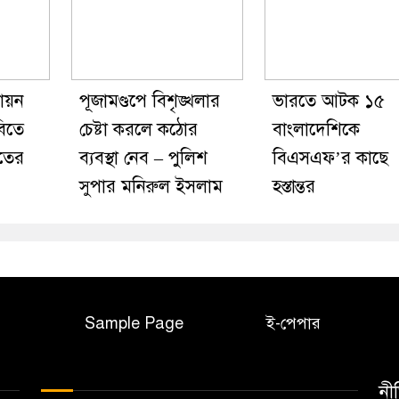
ায়ন
পূজামণ্ডপে বিশৃঙ্খলার
ভারতে আটক ১৫
িতে
চেষ্টা করলে কঠোর
বাংলাদেশিকে
াতের
ব্যবস্থা নেব – পুলিশ
বিএসএফ’র কাছে
সুপার মনিরুল ইসলাম
হস্তান্তর
Sample Page
ই-পেপার
নী