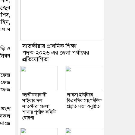
গনি,
ফুজুর
রশিদ,
রহিম,
ইসলাম
সাতক্ষীরায় প্রাথমিক শিক্ষা
্তি ও
পদক-২০২৬ এর জেলা পর্যায়ের
 জীবন
প্রতিযোগিতা
হাফেজ
হাফেজ
াফেজ
জাতীয়তাবাদী
লাবসা ইউনিয়ন
সাইবার দল
বিএনপির সাংগঠনিক
সাতক্ষীরা জেলা
প্রস্তুতি সভা অনুষ্ঠিত
ষ অংশ
শাখার পূর্ণাঙ্গ কমিটি
ে সকল
ঘোষণা
সমাজে