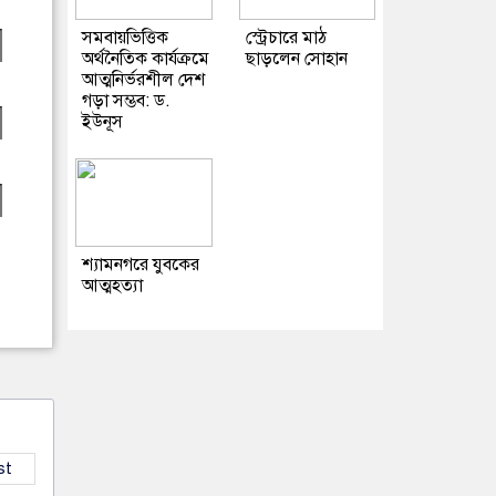
সমবায়ভিত্তিক
স্ট্রেচারে মাঠ
অর্থনৈতিক কার্যক্রমে
ছাড়লেন সোহান
আত্মনির্ভরশীল দেশ
গড়া সম্ভব: ড.
ইউনূস
শ্যামনগরে যুবকের
আত্মহত্যা
st