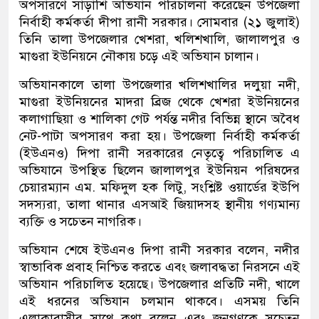
অপসারণে সাড়াশি অভিযান পরিচালনা করেছেন উপজেলা
নির্বাহী কর্মকর্তা দীপা রানী সরকার। সোমবার (২১ জুলাই)
তিনি তালা উপজেলার খেশরা, খলিশখালি, জালালপুর ও
মাগুরা ইউনিয়নে নৌকায় চড়ে এই অভিযান চালান।
অভিযানকালে তালা উপজেলার খলিশখালির দলুয়া নদী,
মাগুরা ইউনিয়নের মাদরা ব্রিজ থেকে খেশরা ইউনিয়নের
কলাগাছিয়া ও শালিকা গেট পর্যন্ত নদীর বিভিন্ন স্থানে অবৈধ
নেট-পাটা অপসারণ করা হয়। উপজেলা নির্বাহী কর্মকর্তা
(ইউএনও) দিপা রানী সরকারের নেতৃত্বে পরিচালিত এ
অভিযানে উপস্থিত ছিলেন জালালপুর ইউনিয়ন পরিষদের
চেয়ারম্যান এম. মফিদুল হক লিটু, সংশ্লিষ্ট ওয়ার্ডের ইউপি
সদস্যরা, তালা থানার এসআই জিয়াদসহ স্থানীয় গণ্যমান্য
ব্যক্তি ও সচেতন নাগরিক।
অভিযান শেষে ইউএনও দিপা রানী সরকার বলেন, নদীর
স্বাভাবিক প্রবাহ নিশ্চিত করতে এবং জলাবদ্ধতা নিরসনে এই
অভিযান পরিচালিত হয়েছে। উপজেলার প্রতিটি নদী, খালে
এই ধরনের অভিযান চলমান থাকবে। এসময় তিনি
এলাকাবাসীর সাথে কথা বলেন এবং জনগণকে সচেতন