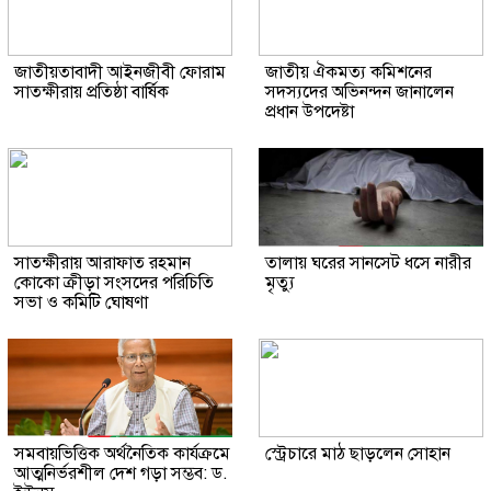
জাতীয়তাবাদী আইনজীবী ফোরাম
জাতীয় ঐকমত্য কমিশনের
সাতক্ষীরায় প্রতিষ্ঠা বার্ষিক
সদস্যদের অভিনন্দন জানালেন
প্রধান উপদেষ্টা
সাতক্ষীরায় আরাফাত রহমান
তালায় ঘরের সানসেট ধসে নারীর
কোকো ক্রীড়া সংসদের পরিচিতি
মৃত্যু
সভা ও কমিটি ঘোষণা
সমবায়ভিত্তিক অর্থনৈতিক কার্যক্রমে
স্ট্রেচারে মাঠ ছাড়লেন সোহান
আত্মনির্ভরশীল দেশ গড়া সম্ভব: ড.