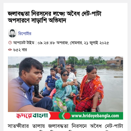
জলাবদ্ধতা নিরসনের লক্ষ্যে অবৈধ নেট-পাটা
অপসারণে সাড়াশি অভিযান
রিপোর্টার
আপডেট টাইম : ০৯:২৪:৪৮ অপরাহ্ন, সোমবার, ২১ জুলাই ২০২৫
৬৫২ বার
সাতক্ষীরার তালায় জলাবদ্ধতা নিরসনে অবৈধ নেট-পাটা