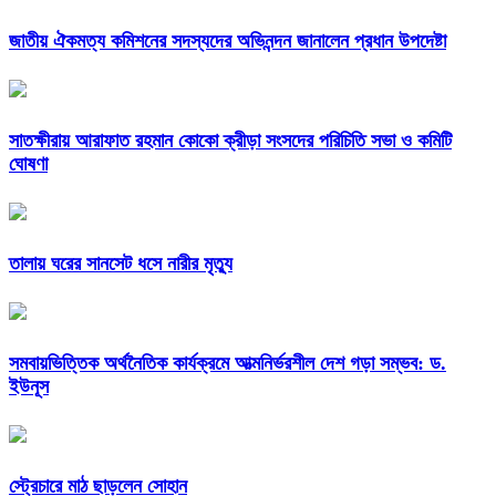
জাতীয় ঐকমত্য কমিশনের সদস্যদের অভিনন্দন জানালেন প্রধান উপদেষ্টা
সাতক্ষীরায় আরাফাত রহমান কোকো ক্রীড়া সংসদের পরিচিতি সভা ও কমিটি
ঘোষণা
তালায় ঘরের সানসেট ধসে নারীর মৃত্যু
সমবায়ভিত্তিক অর্থনৈতিক কার্যক্রমে আত্মনির্ভরশীল দেশ গড়া সম্ভব: ড.
ইউনূস
স্ট্রেচারে মাঠ ছাড়লেন সোহান