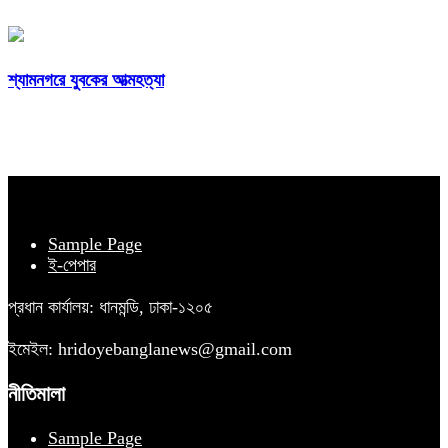
শ্যামনগরে যুবকের আত্মহত্যা
Sample Page
ই-পেপার
প্রধান কার্যালয়: ধানমন্ডি, ঢাকা-১২০৫
ইমেইল: hridoyebanglanews@gmail.com
নীতিমালা
Sample Page