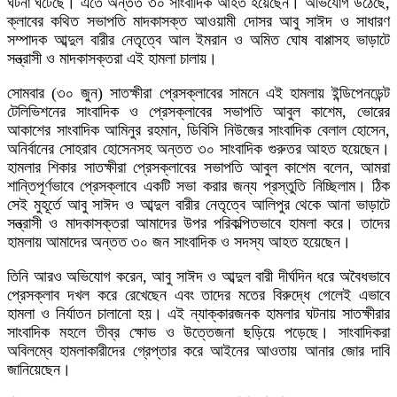
ঘটনা ঘটেছে। এতে অন্তত ৩০ সাংবাদিক আহত হয়েছেন। অভিযোগ উঠেছে,
ক্লাবের কথিত সভাপতি মাদকাসক্ত আওয়ামী দোসর আবু সাঈদ ও সাধারণ
সম্পাদক আব্দুল বারীর নেতৃত্বে আল ইমরান ও অমিত ঘোষ বাপ্পাসহ ভাড়াটে
সন্ত্রাসী ও মাদকাসক্তরা এই হামলা চালায়।
সোমবার (৩০ জুন) সাতক্ষীরা প্রেসক্লাবের সামনে এই হামলায় ইন্ডিপেনডেন্ট
টেলিভিশনের সাংবাদিক ও প্রেসক্লাবের সভাপতি আবুল কাশেম, ভোরের
আকাশের সাংবাদিক আমিনুর রহমান, ডিবিসি নিউজের সাংবাদিক বেলাল হোসেন,
অনির্বানের সোহরাব হোসেনসহ অন্তত ৩০ সাংবাদিক গুরুতর আহত হয়েছেন।
হামলার শিকার সাতক্ষীরা প্রেসক্লাবের সভাপতি আবুল কাশেম বলেন, আমরা
শান্তিপূর্ণভাবে প্রেসক্লাবে একটি সভা করার জন্য প্রস্তুতি নিচ্ছিলাম। ঠিক
সেই মুহূর্তে আবু সাঈদ ও আব্দুল বারীর নেতৃত্বে আলিপুর থেকে আনা ভাড়াটে
সন্ত্রাসী ও মাদকাসক্তরা আমাদের উপর পরিকল্পিতভাবে হামলা করে। তাদের
হামলায় আমাদের অন্তত ৩০ জন সাংবাদিক ও সদস্য আহত হয়েছেন।
তিনি আরও অভিযোগ করেন, আবু সাঈদ ও আব্দুল বারী দীর্ঘদিন ধরে অবৈধভাবে
প্রেসক্লাব দখল করে রেখেছেন এবং তাদের মতের বিরুদ্ধে গেলেই এভাবে
হামলা ও নির্যাতন চালানো হয়। এই ন্যাক্কারজনক হামলার ঘটনায় সাতক্ষীরার
সাংবাদিক মহলে তীব্র ক্ষোভ ও উত্তেজনা ছড়িয়ে পড়েছে। সাংবাদিকরা
অবিলম্বে হামলাকারীদের গ্রেপ্তার করে আইনের আওতায় আনার জোর দাবি
জানিয়েছেন।