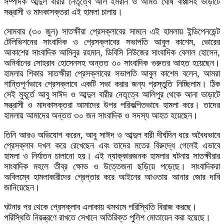
সম্পাদক আব্দুল বারীর নেতৃত্বে আল ইমরান ও অমিত ঘোষ বাপ্পাসহ ভাড়াটে
সন্ত্রাসী ও মাদকাসক্তরা এই হামলা চালায়।
সোমবার (৩০ জুন) সাতক্ষীরা প্রেসক্লাবের সামনে এই হামলায় ইন্ডিপেনডেন্ট
টেলিভিশনের সাংবাদিক ও প্রেসক্লাবের সভাপতি আবুল কাশেম, ভোরের
আকাশের সাংবাদিক আমিনুর রহমান, ডিবিসি নিউজের সাংবাদিক বেলাল হোসেন,
অনির্বানের সোহরাব হোসেনসহ অন্তত ৩০ সাংবাদিক গুরুতর আহত হয়েছেন।
হামলার শিকার সাতক্ষীরা প্রেসক্লাবের সভাপতি আবুল কাশেম বলেন, আমরা
শান্তিপূর্ণভাবে প্রেসক্লাবে একটি সভা করার জন্য প্রস্তুতি নিচ্ছিলাম। ঠিক
সেই মুহূর্তে আবু সাঈদ ও আব্দুল বারীর নেতৃত্বে আলিপুর থেকে আনা ভাড়াটে
সন্ত্রাসী ও মাদকাসক্তরা আমাদের উপর পরিকল্পিতভাবে হামলা করে। তাদের
হামলায় আমাদের অন্তত ৩০ জন সাংবাদিক ও সদস্য আহত হয়েছেন।
তিনি আরও অভিযোগ করেন, আবু সাঈদ ও আব্দুল বারী দীর্ঘদিন ধরে অবৈধভাবে
প্রেসক্লাব দখল করে রেখেছেন এবং তাদের মতের বিরুদ্ধে গেলেই এভাবে
হামলা ও নির্যাতন চালানো হয়। এই ন্যাক্কারজনক হামলার ঘটনায় সাতক্ষীরার
সাংবাদিক মহলে তীব্র ক্ষোভ ও উত্তেজনা ছড়িয়ে পড়েছে। সাংবাদিকরা
অবিলম্বে হামলাকারীদের গ্রেপ্তার করে আইনের আওতায় আনার জোর দাবি
জানিয়েছেন।
ঘটনার পর থেকে প্রেসক্লাব এলাকায় থমথমে পরিস্থিতি বিরাজ করছে।
পরিস্থিতি নিয়ন্ত্রণে রাখতে সেখানে অতিরিক্ত পুলিশ মোতায়েন করা হয়েছে।