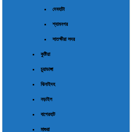
দেবহাটা
শ্যামনগর
সাতক্ষীরা সদর
কুষ্টিয়া
চুয়াডাঙ্গা
ঝিনাইদহ
নড়াইল
বাগেরহাট
মাগুরা