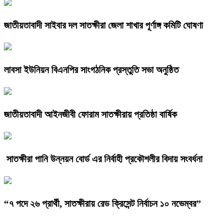
জাতীয়তাবাদী সাইবার দল সাতক্ষীরা জেলা শাখার পূর্ণাঙ্গ কমিটি ঘোষণা
লাবসা ইউনিয়ন বিএনপির সাংগঠনিক প্রস্তুতি সভা অনুষ্ঠিত
জাতীয়তাবাদী আইনজীবী ফোরাম সাতক্ষীরায় প্রতিষ্ঠা বার্ষিক
সাতক্ষীরা পানি উন্নয়ন বোর্ড এর নির্বাহী প্রকৌশলীর বিদায় সংবর্ধনা
“৭ পদে ২৬ প্রার্থী, সাতক্ষীরায় রেড ক্রিসেন্ট নির্বাচন ১০ নভেম্বর”