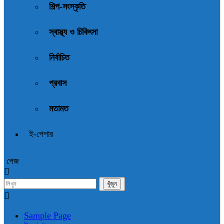
শিল্প-সংস্কৃতি
স্বাস্থ্য ও চিকিৎসা
নির্বাচিত
প্রবাস
মতামত
ই-পেপার
পেজ
Sample Page