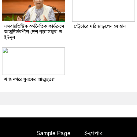
সমবায়ভিত্তিক অর্থনৈতিক কার্যক্রমে
স্ট্রেচারে মাঠ ছাড়লেন সোহান
আত্মনির্ভরশীল দেশ গড়া সম্ভব: ড.
ইউনূস
শ্যামনগরে যুবকের আত্মহত্যা
Sample Page
ই-পেপার