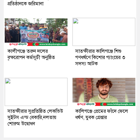
প্রতিষ্ঠানকে জরিমানা
কালীগঞ্জে তরুন দলের
সাতক্ষীরার কালিগঞ্জে শিশু
বৃক্ষরোপন কর্মসূচী অনুষ্ঠিত
গণধর্ষণে কিশোর গ্যাংয়ের ৩
সদস্য আটক
সাতক্ষীরার সুপ্রতিষ্ঠিত লেকভিউ
কালিগঞ্জে প্রেমের ফাঁদে ফেলে
সুইটস এন্ড বেকারি,নলতায়
ধর্ষণ, যুবক গ্রেপ্তার
শোরুম উদ্বোধন