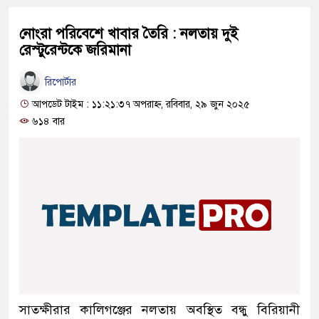
নোংরা পরিবেশে খাবার তৈরি : নলতায় দুই
রেস্টুরেন্টকে জরিমানা
রিপোর্টার
আপডেট টাইম : ১১:২১:৩৭ অপরাহ্ন, রবিবার, ২৯ জুন ২০২৫
৬১৪ বার
সাতক্ষীরার কালিগঞ্জের নলতায় অবস্থিত বন্ধু বিরিয়ানী