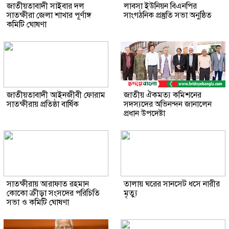
জাতীয়তাবাদী সাইবার দল
লাবসা ইউনিয়ন বিএনপির
সাতক্ষীরা জেলা শাখার পূর্ণাঙ্গ
সাংগঠনিক প্রস্তুতি সভা অনুষ্ঠিত
কমিটি ঘোষণা
জাতীয়তাবাদী আইনজীবী ফোরাম
জাতীয় ঐকমত্য কমিশনের
সাতক্ষীরায় প্রতিষ্ঠা বার্ষিক
সদস্যদের অভিনন্দন জানালেন
প্রধান উপদেষ্টা
সাতক্ষীরায় আরাফাত রহমান
তালায় ঘরের সানসেট ধসে নারীর
কোকো ক্রীড়া সংসদের পরিচিতি
মৃত্যু
সভা ও কমিটি ঘোষণা