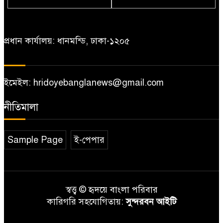
স্ট্রেচারে মাঠ ছাড়লেন সোহান
শ্যামনগরে যুবকের আত্মহত্যা
প্রধান কার্যালয়: ধানমন্ডি, ঢাকা-১২০৫
ইমেইল: hridoyebanglanews@gmail.com
নীতিমালা
Sample Page
ই-পেপার
স্বত্ত্ব © হৃদয়ে বাংলা পরিবার
কারিগরি সহযোগিতায়:
সুন্দরবন আইটি