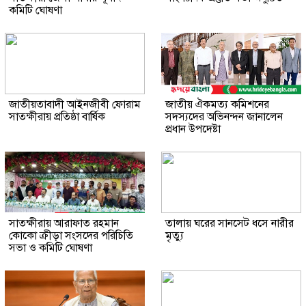
কমিটি ঘোষণা
জাতীয়তাবাদী আইনজীবী ফোরাম
জাতীয় ঐকমত্য কমিশনের
সাতক্ষীরায় প্রতিষ্ঠা বার্ষিক
সদস্যদের অভিনন্দন জানালেন
প্রধান উপদেষ্টা
সাতক্ষীরায় আরাফাত রহমান
তালায় ঘরের সানসেট ধসে নারীর
কোকো ক্রীড়া সংসদের পরিচিতি
মৃত্যু
সভা ও কমিটি ঘোষণা