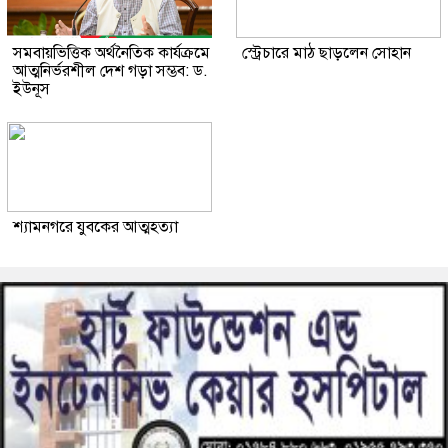
সমবায়ভিত্তিক অর্থনৈতিক কার্যক্রমে
স্ট্রেচারে মাঠ ছাড়লেন সোহান
আত্মনির্ভরশীল দেশ গড়া সম্ভব: ড.
ইউনূস
শ্যামনগরে যুবকের আত্মহত্যা