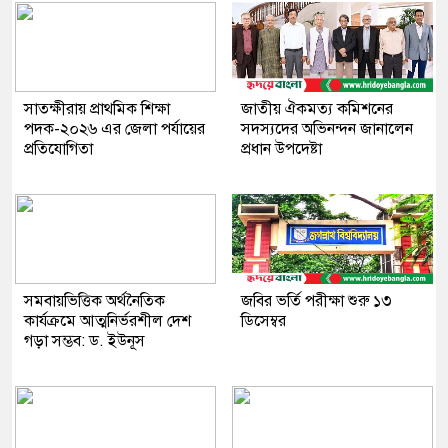
সাতক্ষীরায় প্রাথমিক শিক্ষা
জাতীয় ঐকমত্য কমিশনের
পদক-২০২৬ এর জেলা পর্যায়ের
সদস্যদের অভিনন্দন জানালেন
প্রতিযোগিতা
প্রধান উপদেষ্টা
সমবায়ভিত্তিক অর্থনৈতিক
জবির ভর্তি পরীক্ষা শুরু ১৩
কার্যক্রমে আত্মনির্ভরশীল দেশ
ডিসেম্বর
গড়া সম্ভব: ড. ইউনূস