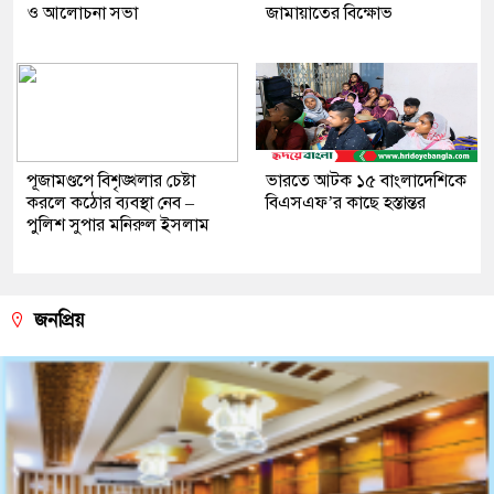
ও আলোচনা সভা
জামায়াতের বিক্ষোভ
পূজামণ্ডপে বিশৃঙ্খলার চেষ্টা
ভারতে আটক ১৫ বাংলাদেশিকে
করলে কঠোর ব্যবস্থা নেব –
বিএসএফ’র কাছে হস্তান্তর
পুলিশ সুপার মনিরুল ইসলাম
জনপ্রিয়