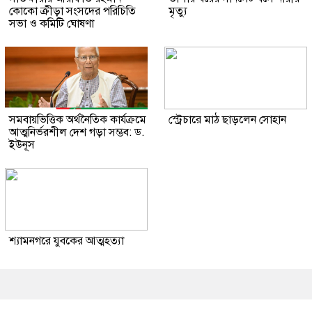
কোকো ক্রীড়া সংসদের পরিচিতি
মৃত্যু
সভা ও কমিটি ঘোষণা
সমবায়ভিত্তিক অর্থনৈতিক কার্যক্রমে
স্ট্রেচারে মাঠ ছাড়লেন সোহান
আত্মনির্ভরশীল দেশ গড়া সম্ভব: ড.
ইউনূস
শ্যামনগরে যুবকের আত্মহত্যা