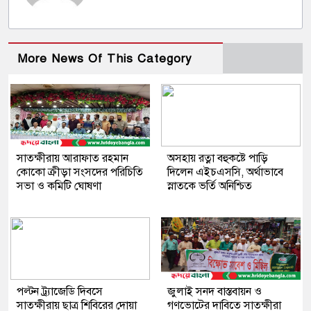
More News Of This Category
সাতক্ষীরায় আরাফাত রহমান
অসহায় রত্না বহুকষ্টে পাড়ি
কোকো ক্রীড়া সংসদের পরিচিতি
দিলেন এইচএসসি, অর্থাভাবে
সভা ও কমিটি ঘোষণা
স্নাতকে ভর্তি অনিশ্চিত
পল্টন ট্র্যাজেডি দিবসে
জুলাই সনদ বাস্তবায়ন ও
সাতক্ষীরায় ছাত্র শিবিরের দোয়া
গণভোটের দাবিতে সাতক্ষীরা