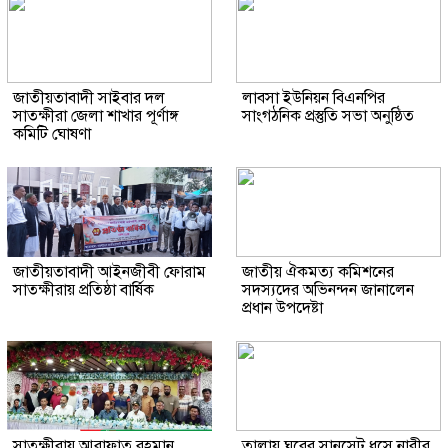
জাতীয়তাবাদী সাইবার দল
লাবসা ইউনিয়ন বিএনপির
সাতক্ষীরা জেলা শাখার পূর্ণাঙ্গ
সাংগঠনিক প্রস্তুতি সভা অনুষ্ঠিত
কমিটি ঘোষণা
জাতীয়তাবাদী আইনজীবী ফোরাম
জাতীয় ঐকমত্য কমিশনের
সাতক্ষীরায় প্রতিষ্ঠা বার্ষিক
সদস্যদের অভিনন্দন জানালেন
প্রধান উপদেষ্টা
সাতক্ষীরায় আরাফাত রহমান
তালায় ঘরের সানসেট ধসে নারীর