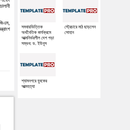
 শাহেদ
ালানী
িজিএম,
সমবায়ভিত্তিক
স্ট্রেচারে মাঠ ছাড়লেন
ত্রাংশ
অর্থনৈতিক কার্যক্রমে
সোহান
আত্মনির্ভরশীল দেশ গড়া
সম্ভব: ড. ইউনূস
শ্যামনগরে যুবকের
আত্মহত্যা