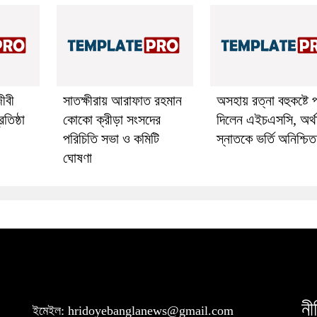
ীবী
সাতক্ষীরায় আরাফাত রহমান
অসহায় রত্না বহুকষ্টে 
তিষ্ঠা
কোকো ক্রীড়া সংসদের
দিলেন এইচএসসি, অর্থ
পরিচিতি সভা ও কমিটি
স্নাতকে ভর্তি অনিশ্চিত
ঘোষণা
নী
ইমেইল: hridoyebanglanews@gmail.com