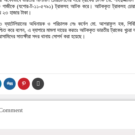
া অবৈধভাবে ভারতীয় মালামাল চোরাচালানের দায়ে ট্রাকের চালক মো. শহিদুজ্জামান
 গাজীকে (যশোর-ট-১১-৫৭৯১) ট্রাকসহ আটক করে। আটককৃত ট্রাকসহ চোরাচ
াখ ২৩ হাজার টাকা।
 ৩৩ ব্যাটেলিয়ানের অধিনায়ক ও পরিচালক লেঃ কর্নেল মো. আশরাফুল হক, পিব
্চিত করে বলেন, এ ব্যাপারে মামলা দায়ের করতঃ আটককৃত ভারতীয় ট্রাকের খুচরা যন্
আসামিদের সাতক্ষীরা সদর থানায় সোপর্দ করা হয়েছে।
 Comment