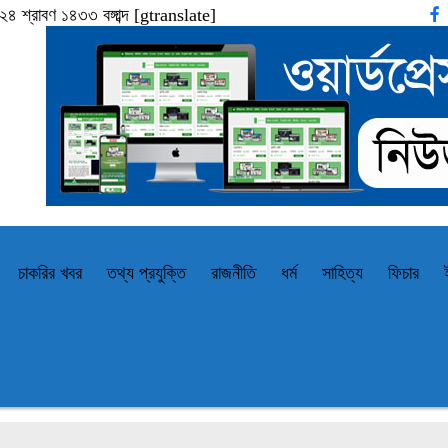
 শ্রাবণ ১৪৩৩ বঙ্গাব্দ
[gtranslate]
চাকরির খবর
তথ্য প্রযুক্তি
রাজনীতি
ধর্ম
সাহিত্য
ফিচার
সাত