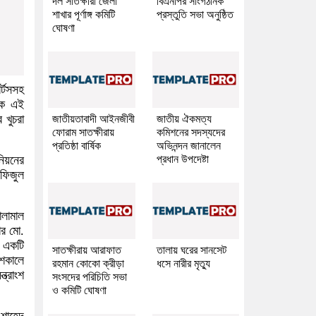
দল সাতক্ষীরা জেলা
বিএনপির সাংগঠনিক
শাখার পূর্ণাঙ্গ কমিটি
প্রস্তুতি সভা অনুষ্ঠিত
ঘোষণা
র্টসসহ
কে এই
 খুচরা
জাতীয়তাবাদী আইনজীবী
জাতীয় ঐকমত্য
ফোরাম সাতক্ষীরায়
কমিশনের সদস্যদের
প্রতিষ্ঠা বার্ষিক
অভিনন্দন জানালেন
প্রধান উপদেষ্টা
িয়নের
াফিজুল
ালামাল
ার মো.
ে একটি
সাতক্ষীরায় আরাফাত
তালায় ঘরের সানসেট
েশকালে
রহমান কোকো ক্রীড়া
ধসে নারীর মৃত্যু
ত্রাংশ
সংসদের পরিচিতি সভা
ও কমিটি ঘোষণা