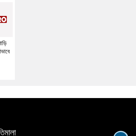
পাড়ি
াভাবে
তিমালা