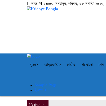
আজ
০৬:০৩ অপরাহ্ন, শনিবার, ০৮ অগাস্ট ২০২৬, ২৪
প্রচ্ছদ
আন্তর্জাতিক
জাতীয়
সারাবাংলা
খেলা
Sample Page
ই-পেপার
শিরোনাম ::