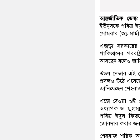
আন্তর্জাতিক ডেস্ক
ইউনূসকে পবিত্র ঈদ
সোমবার (৩১ মার্চ)
এছাড়া সরকারের প
পাকিস্তানের পররাষ
আসছেন বলেও জান
উভয় নেতার এই ফোন
প্রসঙ্গও উঠে এসে
জানিয়েছেন শেহবা
এক্সে দেওয়া ওই পো
অধ্যাপক ড. মুহা
পবিত্র ঈদুল ফিতর
জোরদার করার জন্য 
শেহবাজ শরিফ আর