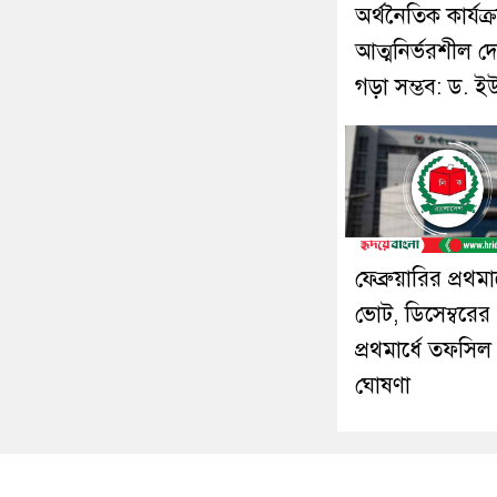
অর্থনৈতিক কার্যক্
আত্মনির্ভরশীল দ
গড়া সম্ভব: ড. ই
ফেব্রুয়ারির প্রথমার
ভোট, ডিসেম্বরের
প্রথমার্ধে তফসিল
ঘোষণা