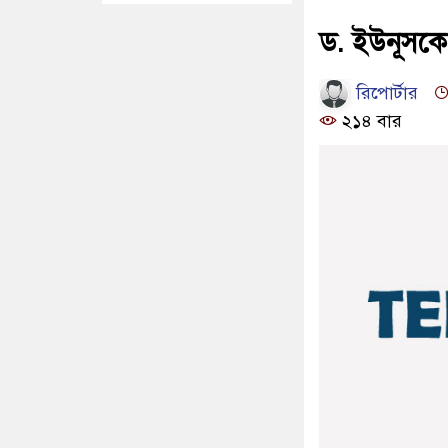
ড. ইউনূসকে 
রিপোর্টার
২১৪ বার