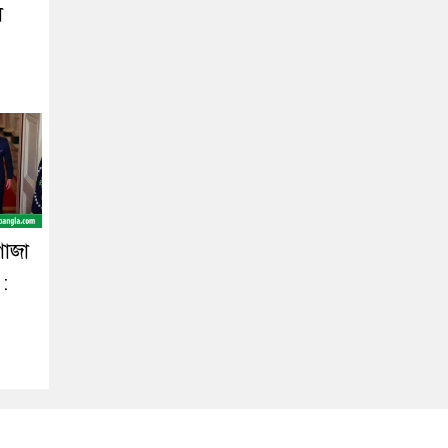
ল
গাজা
 :