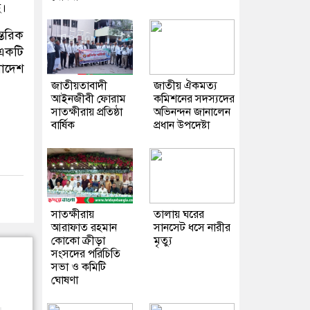
ি।
্তরিক
 একটি
লাদেশ
জাতীয়তাবাদী
জাতীয় ঐকমত্য
আইনজীবী ফোরাম
কমিশনের সদস্যদের
সাতক্ষীরায় প্রতিষ্ঠা
অভিনন্দন জানালেন
বার্ষিক
প্রধান উপদেষ্টা
সাতক্ষীরায়
তালায় ঘরের
আরাফাত রহমান
সানসেট ধসে নারীর
কোকো ক্রীড়া
মৃত্যু
সংসদের পরিচিতি
সভা ও কমিটি
ঘোষণা