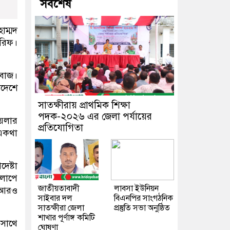
সর্বশেষ
াম্মদ
শরিফ।
হবাজ।
াদেশে
সাতক্ষীরায় প্রাথমিক শিক্ষা
পদক-২০২৬ এর জেলা পর্যায়ের
ায়লার
প্রতিযোগিতা
 একথা
েষ্টা
ালাপে
জাতীয়তাবাদী
লাবসা ইউনিয়ন
ক আরও
সাইবার দল
বিএনপির সাংগঠনিক
সাতক্ষীরা জেলা
প্রস্তুতি সভা অনুষ্ঠিত
শাখার পূর্ণাঙ্গ কমিটি
সাথে
ঘোষণা