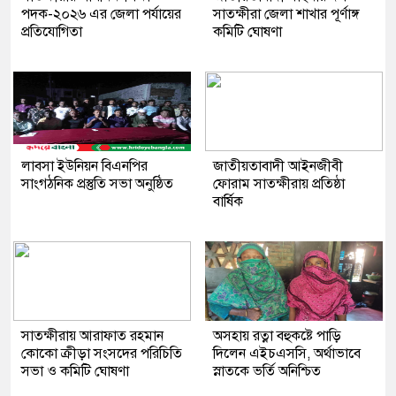
পদক-২০২৬ এর জেলা পর্যায়ের
সাতক্ষীরা জেলা শাখার পূর্ণাঙ্গ
প্রতিযোগিতা
কমিটি ঘোষণা
লাবসা ইউনিয়ন বিএনপির
জাতীয়তাবাদী আইনজীবী
সাংগঠনিক প্রস্তুতি সভা অনুষ্ঠিত
ফোরাম সাতক্ষীরায় প্রতিষ্ঠা
বার্ষিক
সাতক্ষীরায় আরাফাত রহমান
অসহায় রত্না বহুকষ্টে পাড়ি
কোকো ক্রীড়া সংসদের পরিচিতি
দিলেন এইচএসসি, অর্থাভাবে
সভা ও কমিটি ঘোষণা
স্নাতকে ভর্তি অনিশ্চিত