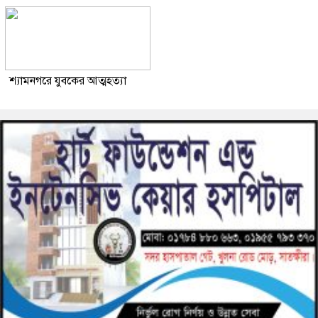
শ্যামনগরে যুবকের আত্মহত্যা