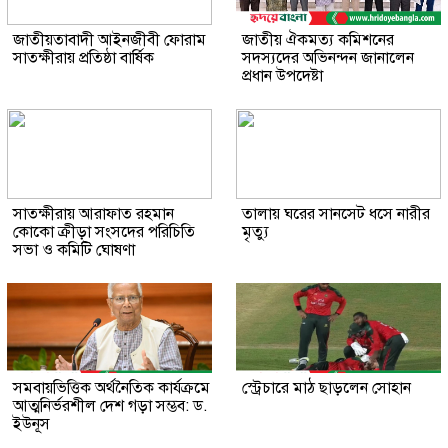
জাতীয়তাবাদী আইনজীবী ফোরাম
জাতীয় ঐকমত্য কমিশনের
সাতক্ষীরায় প্রতিষ্ঠা বার্ষিক
সদস্যদের অভিনন্দন জানালেন
প্রধান উপদেষ্টা
সাতক্ষীরায় আরাফাত রহমান
তালায় ঘরের সানসেট ধসে নারীর
কোকো ক্রীড়া সংসদের পরিচিতি
মৃত্যু
সভা ও কমিটি ঘোষণা
সমবায়ভিত্তিক অর্থনৈতিক কার্যক্রমে
স্ট্রেচারে মাঠ ছাড়লেন সোহান
আত্মনির্ভরশীল দেশ গড়া সম্ভব: ড.
ইউনূস