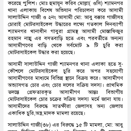
করেছে পুলিশ। মোঃ হুমায়ূন করিব মোল্লা( ওসি) শ্যামনগর
থানা এলাকায় বিশেষ অভিযান পরিচালনা করে আসামী
সালাউদ্দিন গাজী ও ২নং আসামী মো: আবু বক্কার গাজীসহ
চোরাই মোটরসাইকেল উদ্ধারের লক্ষ্যে গতকাল দিনব্যাপী
শ্যামনগর থানাধীন গাবুরা গ্রামস্থ আসামী মোস্তাফিজুর
রহমান নান্নু এর বসতবাড়ি হতে এবং পরবর্তীতে অন্যন্য
আসামীগণের বাড়ি থেকে সর্বমোট ৯ টি চুরি করা
মোটরসাইকেল উদ্ধার করা হয়েছে।
আসামী সালাউদ্দিন গাজী শ্যামনগর থানা এলাকা হতে সু-
কৌশলে মোটরসাইকেল চুরি করে অপর সহযোগী
আসামীগণের মাধ্যমে বিভিন্ন স্থানে বিক্রয় করে। আসামীগণ
অভ্যাসগত চোর এবং চোর দলের সক্রিয় সদস্য। প্রাথমিক
তদন্তে গ্রেফতারকৃত আসামীগণ আন্তঃ বিভাগীয়
মোটরসাইকেল চোর চক্রের সক্রিয় সদস্য মর্মে জানা যায়।
আসামীদের বিরুদ্ধে সাতক্ষীরা জেলাসহ অন্য জেলায়
একাধিক চুরি,অস্ত্র,মাদক মামলা রয়েছে।
সালাউদ্দিন গাজী(৩৮) এর বিরুদ্ধে ১৫ টি মামলা, মো: আবু