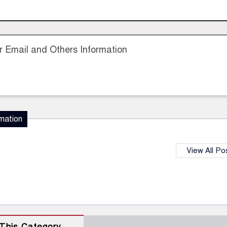
 Email and Others Information
mation
View All Po
This Category