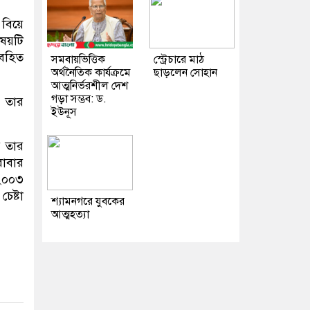
 বিয়ে
িষয়টি
অবহিত
সমবায়ভিত্তিক
স্ট্রেচারে মাঠ
অর্থনৈতিক কার্যক্রমে
ছাড়লেন সোহান
আত্মনির্ভরশীল দেশ
গড়া সম্ভব: ড.
ে তার
ইউনূস
ে তার
বাবার
 ২০০৩
েষ্টা
শ্যামনগরে যুবকের
আত্মহত্যা