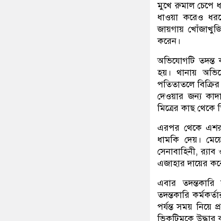
মুখে রুমাল চেপে 
ধাওয়া করেও ধরত
জায়গায় খোঁজাখু
করেন।
অভিযোগটি তদন্ত ক
হয়। থানায় অভিয
পতিতাতলে বিক্রির
দেওয়ার জন্য কাদ
মিত্রের কাছ থেকে
এরপর থেকে এশরাফু
ধামকি দেয়। মেয়ে
সেনাবাহিনী, র‌্যা
এজাহার দায়ের কর
এবার তদন্তকারি 
তদন্তকারি কর্মকর
পর্যন্ত সময় নিয়ে প
ভিকটিমকে উদ্ধার 