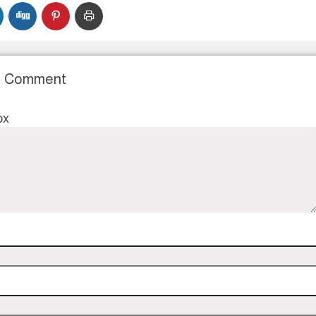
r Comment
ox