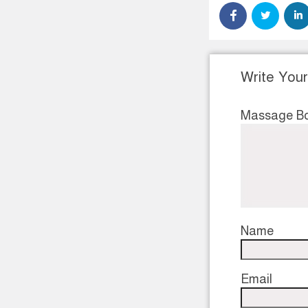
Write You
Massage B
Name
Email