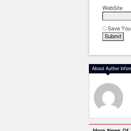
WebSite
Save Your
About Author Infor
More News Of 