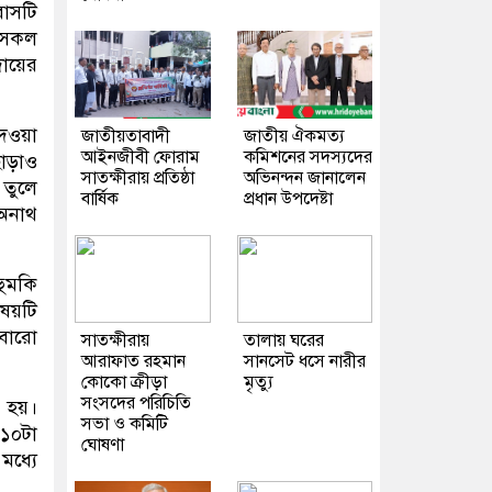
বাসটি
 সকল
দায়ের
দেওয়া
জাতীয়তাবাদী
জাতীয় ঐকমত্য
আইনজীবী ফোরাম
কমিশনের সদস্যদের
াড়াও
সাতক্ষীরায় প্রতিষ্ঠা
অভিনন্দন জানালেন
 তুলে
বার্ষিক
প্রধান উপদেষ্টা
 অনাথ
হুমকি
িষয়টি
আবারো
সাতক্ষীরায়
তালায় ঘরের
আরাফাত রহমান
সানসেট ধসে নারীর
কোকো ক্রীড়া
মৃত্যু
সংসদের পরিচিতি
া হয়।
সভা ও কমিটি
 ১০টা
ঘোষণা
মধ্যে