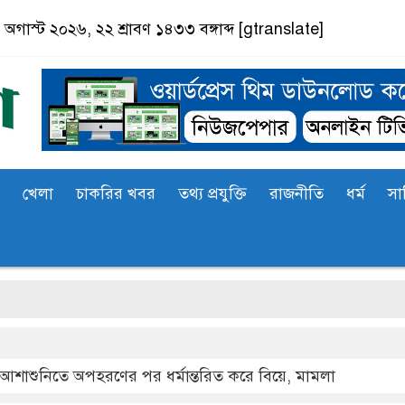
অগাস্ট ২০২৬, ২২ শ্রাবণ ১৪৩৩ বঙ্গাব্দ
[gtranslate]
খেলা
চাকরির খবর
তথ্য প্রযুক্তি
রাজনীতি
ধর্ম
সা
সাতক
আশাশুনিতে অপহরণের পর ধর্মান্তরিত করে বিয়ে, মামলা