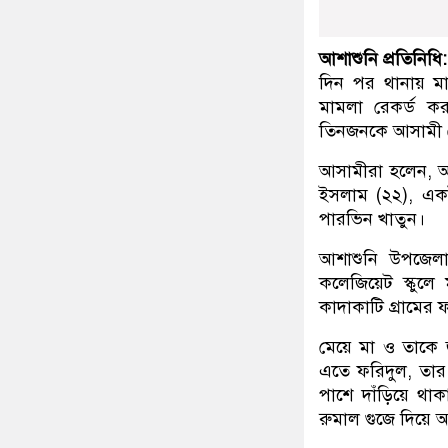
আশাশুনি প্রতিনিধি:
দিন পর থানায় মা
মামলা রেকর্ড 
তিনজনকে আসামী শ্
আসামীরা হলেন, আ
ইসলাম (২২), একই 
পারভিন খাতুন।
আশাশুনি উপজেলা
কলেজিয়েট স্কুলে
কাদাকাটি গ্রামের 
মেয়ে মা ও তাকে 
এতে ফরিদুল, তার 
পাশে দাঁড়িয়ে থা
রুমাল গুজে দিয়ে 