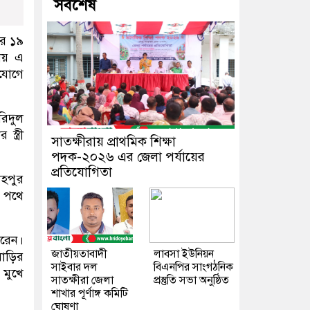
সর্বশেষ
ের ১৯
নায় এ
যোগে
রিদুল
্ত্রী
সাতক্ষীরায় প্রাথমিক শিক্ষা
পদক-২০২৬ এর জেলা পর্যায়ের
প্রতিযোগিতা
হপুর
র পথে
করেন।
জাতীয়তাবাদী
লাবসা ইউনিয়ন
বাড়ির
সাইবার দল
বিএনপির সাংগঠনিক
 মুখে
সাতক্ষীরা জেলা
প্রস্তুতি সভা অনুষ্ঠিত
শাখার পূর্ণাঙ্গ কমিটি
ঘোষণা