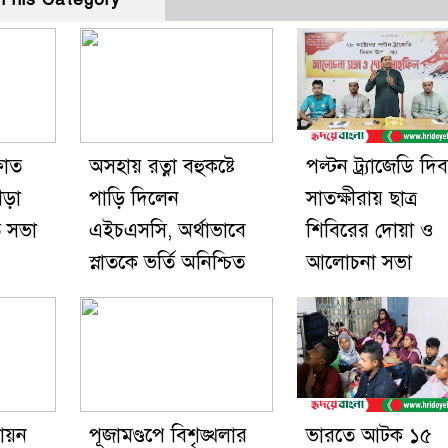
ফাত
অসহায় রত্না বহুকষ্টে
পল্টন ট্র্যাজেডি দি
ীড়া
পাড়ি দিলেন
সাতক্ষীরায় ছাত্র
ি সভা
এইচএসসি, অর্থাভাবে
শিবিরের দোয়া ও
স্নাতকে ভর্তি অনিশ্চিত
আলোচনা সভা
ায়ন
পূজামণ্ডপে বিশৃঙ্খলার
ভারতে আটক ১৫