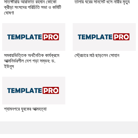
সাতক্ষীরায় আরাফাত রহমান কোকো
তালায় ঘরের সানসেট ধসে নারীর মৃত্যু
ক্রীড়া সংসদের পরিচিতি সভা ও কমিটি
ঘোষণা
সমবায়ভিত্তিক অর্থনৈতিক কার্যক্রমে
স্ট্রেচারে মাঠ ছাড়লেন সোহান
আত্মনির্ভরশীল দেশ গড়া সম্ভব: ড.
ইউনূস
শ্যামনগরে যুবকের আত্মহত্যা