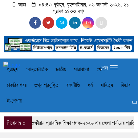
আজ
০৪:৪৩ পূর্বাহ্ন, বৃহস্পতিবার, ০৬ অগাস্ট ২০২৬, ২১
শ্রাবণ ১৪৩৩ বঙ্গাব্দ
পেজ
প্রচ্ছদ
আন্তর্জাতিক
জাতীয়
সারাবাংলা
খেলা
চাকরির খবর
তথ্য প্রযুক্তি
রাজনীতি
ধর্ম
সাহিত্য
ফিচার
ই-পেপার
শিরোনাম ::
সাতক্ষীরায় প্রাথমিক শিক্ষা পদক-২০২৬ এর জেলা পর্যায়ের প্রতিযোগ