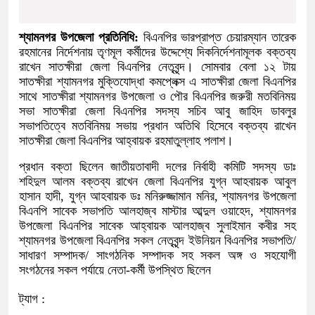
শ্যামনগর উপজেলা প্রতিনিধি:
বিএনপির ভারপ্রাপ্ত চেয়ারম্যান তারেক
রহমানের নির্দেশনায় তৃণমূল কর্মীদের উদ্দেশ্যে দিকনির্দেশনামূলক বক্তব্য
রাখেন সাতক্ষীরা জেলা বিএনপির নেতৃবৃন্দ। সোমবার বেলা ১২ টায়
সাতক্ষীরা শ্যামনগর মুক্তিযোদ্ধা কমপ্লেক্স এ সাতক্ষীরা জেলা বিএনপির
সাথে সাতক্ষীরা শ্যামনগর উপজেলা ও পৌর বিএনপির জরুরী মতবিনিময়
সভা সাতক্ষীরা জেলা বিএনপির সদস্য সচিব আবু জাহিদ ডাবলুর
সভাপতিত্বে মতবিনিময় সভায় প্রধান অতিথি হিসেবে বক্তব্য রাখেন
সাতক্ষীরা জেলা বিএনপির আহ্বায়ক রহমাতুল্লাহ পলাশ।
প্রধান বক্তা ছিলেন জাতীয়তাবাদী দলের নির্বাহী কমিটি সদস্য ডাঃ
শহিদুল আলম বক্তব্য রাখেন জেলা বিএনপির যুগ্ন আহবায়ক আবুল
হাসান হাদী, যুগ্ন আহবায়ক ডঃ মনিরুজ্জামান মনির, শ্যামনগর উপজেলা
বিএনপি সাবেক সভাপতি আলহাজ্ব মাস্টার আব্দুল ওয়াহেদ, শ্যামনগর
উপজেলা বিএনপির সাবেক আহ্বায়ক আলহাজ্ব সুলাইমান কবীর সহ
শ্যামনগর উপজেলা বিএনপির সকল নেতৃবৃন্দ ইউনিয়ন বিএনপির সভাপতি/
সাধারণ সম্পাদক/ সাংগঠনিক সম্পাদক সহ সকল অঙ্গ ও সহযোগী
সংগঠনের সকল পর্যায়ে নেতা-কর্মী উপস্থিত ছিলেন
ট্যাগ :