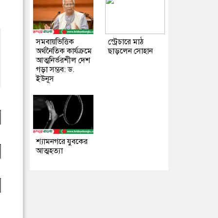
সমবায়ভিত্তিক
স্ট্রেচারে মাঠ
অর্থনৈতিক কার্যক্রমে
ছাড়লেন সোহান
আত্মনির্ভরশীল দেশ
গড়া সম্ভব: ড.
ইউনূস
শ্যামনগরে যুবকের
আত্মহত্যা