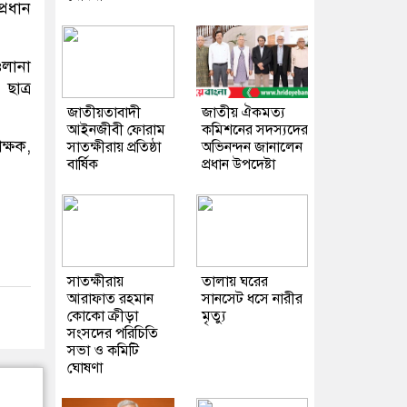
্রধান
ওলানা
াত্র
জাতীয়তাবাদী
জাতীয় ঐকমত্য
আইনজীবী ফোরাম
কমিশনের সদস্যদের
ক্ষক,
সাতক্ষীরায় প্রতিষ্ঠা
অভিনন্দন জানালেন
বার্ষিক
প্রধান উপদেষ্টা
সাতক্ষীরায়
তালায় ঘরের
আরাফাত রহমান
সানসেট ধসে নারীর
কোকো ক্রীড়া
মৃত্যু
সংসদের পরিচিতি
সভা ও কমিটি
ঘোষণা