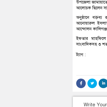
উপজেলা জামায়াতের 
আলোচক ছিলেন সা
অনুষ্ঠানে বক্তব
আনোয়ারুল ইসলাম
আন্দোলন কালিগঞ্
ইফতার মাহফিলে রা
সাংবাদিকসহ ৩ শতাধ
ট্যাগ :
Write You