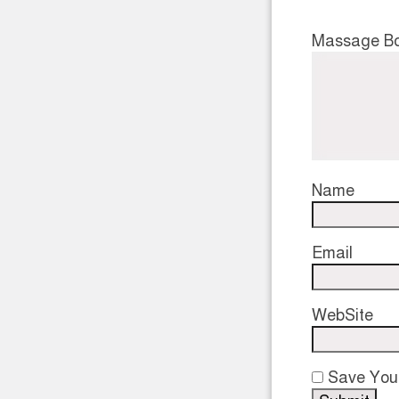
Massage B
Name
Email
WebSite
Save Your