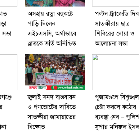
ফাত
অসহায় রত্না বহুকষ্টে
পল্টন ট্র্যাজেডি দি
ীড়া
পাড়ি দিলেন
সাতক্ষীরায় ছাত্র
ি সভা
এইচএসসি, অর্থাভাবে
শিবিরের দোয়া ও
স্নাতকে ভর্তি অনিশ্চিত
আলোচনা সভা
গঞ্জে
জুলাই সনদ বাস্তবায়ন
পূজামণ্ডপে বিশৃঙ্খ
র
ও গণভোটের দাবিতে
চেষ্টা করলে কঠোর
সাতক্ষীরা জামায়াতের
ব্যবস্থা নেব – পুলি
ানা
বিক্ষোভ
সুপার মনিরুল ইস