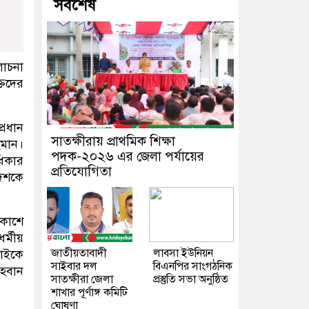
সর্বশেষ
োচনা
তিদের
্রধান
সাতক্ষীরায় প্রাথমিক শিক্ষা
হমান।
পদক-২০২৬ এর জেলা পর্যায়ের
ধিকার
প্রতিযোগিতা
দেশকে
াকাশে
্মীয়
জাতীয়তাবাদী
লাবসা ইউনিয়ন
বাইকে
সাইবার দল
বিএনপির সাংগঠনিক
আহবান
সাতক্ষীরা জেলা
প্রস্তুতি সভা অনুষ্ঠিত
শাখার পূর্ণাঙ্গ কমিটি
ঘোষণা