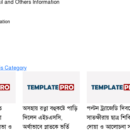
l and Others Information
ation
is Category
ত
অসহায় রত্না বহুকষ্টে পাড়ি
পল্টন ট্র্যাজেডি দিব
া
দিলেন এইচএসসি,
সাতক্ষীরায় ছাত্র শি
সভা ও
অর্থাভাবে স্নাতকে ভর্তি
দোয়া ও আলোচনা 