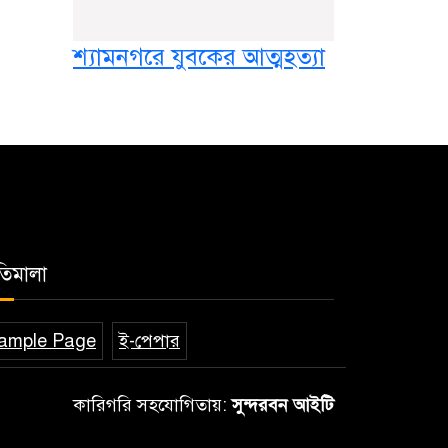
শ্যামনগরে যুবকের আত্মহত্যা
তিমালা
ample Page
ই-পেপার
কারিগরি সহযোগিতায়:
সুন্দরবন আইটি