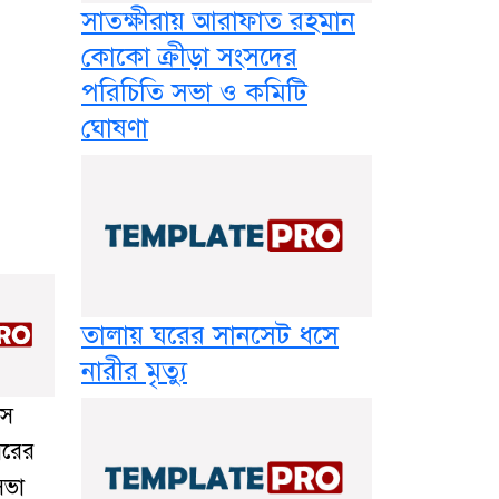
সাতক্ষীরায় আরাফাত রহমান
কোকো ক্রীড়া সংসদের
পরিচিতি সভা ও কমিটি
ঘোষণা
তালায় ঘরের সানসেট ধসে
নারীর মৃত্যু
সে
বিরের
সভা