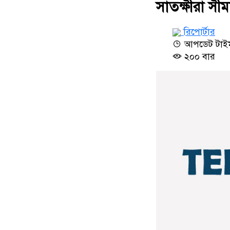
সাতক্ষীরা সীম
রিপোর্টার
আপডেট টাইম 
২০০ বার