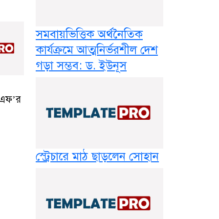
সমবায়ভিত্তিক অর্থনৈতিক
কার্যক্রমে আত্মনির্ভরশীল দেশ
গড়া সম্ভব: ড. ইউনূস
সএফ’র
স্ট্রেচারে মাঠ ছাড়লেন সোহান