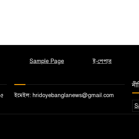
Sample Page
ই-পেপার
নী
১২০৫
ইমেইল: hridoyebanglanews@gmail.com
S