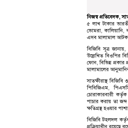
নিজস্ব প্রতিবেদক, সা
৫ লাখ টাকার ভারতীয়
ভোমরা, কালিয়ানি, 
এসব মালামাল আটক
বিজিবি সূত্র জানায়,
উল্লেখিত বিওপির বি
ফোন, বিভিন্ন প্রকা
মালামালের আনুমানিক
সাতক্ষীরাস্থ বিজি
পিবিজিএম, পিএসসি,
চোরাকারবারী কর্তৃ
পাচার করায় তা জব্দ
ক্ষতিগ্রস্থ হওয়ার পা
বিজিবি টহলদল কর্তৃ
প্রক্রিয়াধীন রয়েছে 