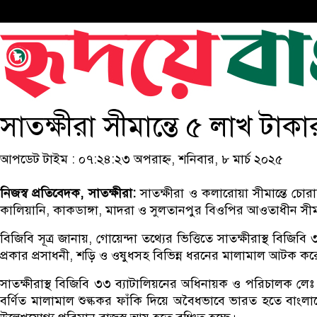
সাতক্ষীরা সীমান্তে ৫ লাখ টাক
আপডেট টাইম : ০৭:২৪:২৩ অপরাহ্ন, শনিবার, ৮ মার্চ ২০২৫
নিজস্ব প্রতিবেদক, সাতক্ষীরা:
সাতক্ষীরা ও কলারোয়া সীমান্তে চোর
কালিয়ানি, কাকডাঙ্গা, মাদরা ও সুলতানপুর বিওপির আওতাধীন স
বিজিবি সূত্র জানায়, গোয়েন্দা তথ্যের ভিত্তিতে সাতক্ষীরাস্থ বিজি
প্রকার প্রসাধনী, শড়ি ও ওষুধসহ বিভিন্ন ধরনের মালামাল আটক 
সাতক্ষীরাস্থ বিজিবি ৩৩ ব্যাটালিয়নের অধিনায়ক ও পরিচালক লেঃ 
বর্ণিত মালামাল শুল্ককর ফাঁকি দিয়ে অবৈধভাবে ভারত হতে বাংলাদে