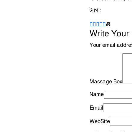
ট্যাগ :
Write You
Your email addres
Massage Box
Name
Email
WebSite