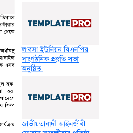
অভিযানে
ক্ষীরার
কা থেকে
লাবসা ইউনিয়ন বিএনপির
অধীনস্থ
 মোবাইল
সাংগঠনিক প্রস্তুতি সভা
আটক এসব
অনুষ্ঠিত
ফুল হক,
লা হয়,
ংলাদেশে
য় শিল্প
জাতীয়তাবাদী আইনজীবী
র্যক্রম