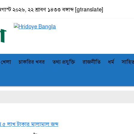
অগাস্ট ২০২৬, ২২ শ্রাবণ ১৪৩৩ বঙ্গাব্দ
[gtranslate]
খেলা
চাকরির খবর
তথ্য প্রযুক্তি
রাজনীতি
ধর্ম
সাহিত
্তে ৫ লাখ টাকার মালামাল জব্দ