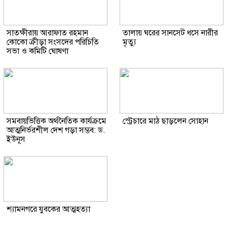
সাতক্ষীরায় আরাফাত রহমান
তালায় ঘরের সানসেট ধসে নারীর
কোকো ক্রীড়া সংসদের পরিচিতি
মৃত্যু
সভা ও কমিটি ঘোষণা
সমবায়ভিত্তিক অর্থনৈতিক কার্যক্রমে
স্ট্রেচারে মাঠ ছাড়লেন সোহান
আত্মনির্ভরশীল দেশ গড়া সম্ভব: ড.
ইউনূস
শ্যামনগরে যুবকের আত্মহত্যা