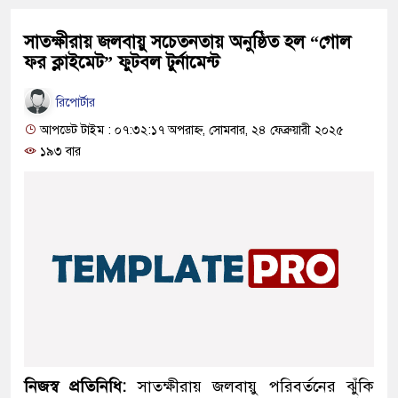
সাতক্ষীরায় জলবায়ু সচেতনতায় অনুষ্ঠিত হল “গোল
ফর ক্লাইমেট” ফুটবল টুর্নামেন্ট
রিপোর্টার
আপডেট টাইম : ০৭:৩২:১৭ অপরাহ্ন, সোমবার, ২৪ ফেব্রুয়ারী ২০২৫
১৯৩ বার
নিজস্ব প্রতিনিধি:
সাতক্ষীরায় জলবায়ু পরিবর্তনের ঝুঁকি