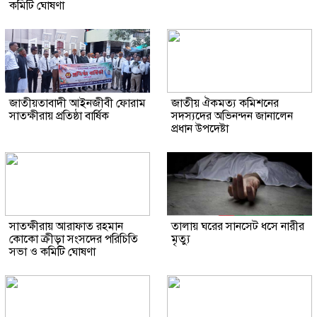
কমিটি ঘোষণা
জাতীয়তাবাদী আইনজীবী ফোরাম
জাতীয় ঐকমত্য কমিশনের
সাতক্ষীরায় প্রতিষ্ঠা বার্ষিক
সদস্যদের অভিনন্দন জানালেন
প্রধান উপদেষ্টা
সাতক্ষীরায় আরাফাত রহমান
তালায় ঘরের সানসেট ধসে নারীর
কোকো ক্রীড়া সংসদের পরিচিতি
মৃত্যু
সভা ও কমিটি ঘোষণা