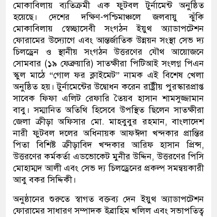
মোকাবিলায় ব্যতিক্রমী এক ফুটবল টুর্নামেন্ট অনুষ্ঠিত
হয়েছে। দেশের দক্ষিণ-পশ্চিমাঞ্চলে জলবায়ু ঝুঁকি
মোকাবিলায় স্বেচ্ছাসেবী সংগঠন ইয়ুথ অ্যাডাপটেশন
ফোরামের উদ্যোগে এবং আন্তর্জাতিক উন্নয়ন সংস্থা সেভ দ্য
চিলড্রেন ও স্থানীয় সংগঠন উত্তরণের যৌথ আয়োজনে
সোমবার (১৯ ফেব্রুয়ারি) সাতক্ষীরা পিটিআই সংলগ্ন পিএন
স্কুল মাঠে “গোল ফর ক্লাইমেট” নামক এই বিশেষ খেলা
অনুষ্ঠিত হয়। টুর্নামেন্টের উদ্বোধন করেন রাষ্ট্রীয় পুরস্কারপ্রাপ্ত
সাবেক ফিফা এলিট রেফারি তৈয়ব হাসান শামসুজ্জামান
বাবু। সম্মানিত অতিথি হিসেবে উপস্থিত ছিলেন সাতক্ষীরা
জেলা ক্রীড়া অফিসার মো. মাহবুবুর রহমান, বাংলাদেশ
নারী ফুটবল দলের অধিনায়ক আফ‌ঈদা খন্দকার প্রান্তির
পিতা বিশিষ্ট ক্রীড়াবিদ খন্দকার আরিফ হাসান প্রিন্স,
উত্তরণের কর্মকর্তা এডভোকেট মুনীর উদ্দিন, উত্তরণের পিসি
মোহাম্মদ আলী এবং সেভ দ্য চিলড্রেনের প্রকল্প সমন্বয়কারী
আবু বকর সিদ্দিকী।
অনুষ্ঠানের শুরুতে স্বাগত বক্তব্য দেন ইয়ুথ অ্যাডাপটেশন
ফোরামের সাধারণ সম্পাদক ইব্রাহিম খলিল এবং সভাপতিত্ব