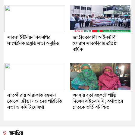
লাবসা ইউনিয়ন বিএনপির
জাতীয়তাবাদী আইনজীবী
সাংগঠনিক প্রস্তুতি সভা অনুষ্ঠিত
ফোরাম সাতক্ষীরায় প্রতিষ্ঠা
বার্ষিক
সাতক্ষীরায় আরাফাত রহমান
অসহায় রত্না বহুকষ্টে পাড়ি
কোকো ক্রীড়া সংসদের পরিচিতি
দিলেন এইচএসসি, অর্থাভাবে
সভা ও কমিটি ঘোষণা
স্নাতকে ভর্তি অনিশ্চিত
জনপ্রিয়