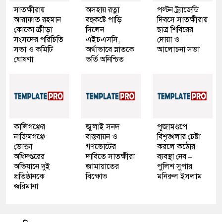
সাতক্ষীরায়
অসহায় রত্না
পল্টন ট্র্যাজেডি
আরাফাত রহমান
বহুকষ্টে পাড়ি
দিবসে সাতক্ষীরায়
কোকো ক্রীড়া
দিলেন
ছাত্র শিবিরের
সংসদের পরিচিতি
এইচএসসি,
দোয়া ও
সভা ও কমিটি
অর্থাভাবে স্নাতকে
আলোচনা সভা
ঘোষণা
ভর্তি অনিশ্চিত
কালিগঞ্জের
জুলাই সনদ
পূজামণ্ডপে
নাজিমগঞ্জে
বাস্তবায়ন ও
বিশৃঙ্খলার চেষ্টা
ভোক্তা
গণভোটের
করলে কঠোর
অধিদপ্তরের
দাবিতে সাতক্ষীরা
ব্যবস্থা নেব –
অভিযানে দুই
জামায়াতের
পুলিশ সুপার
প্রতিষ্ঠানকে
বিক্ষোভ
মনিরুল ইসলাম
জরিমানা