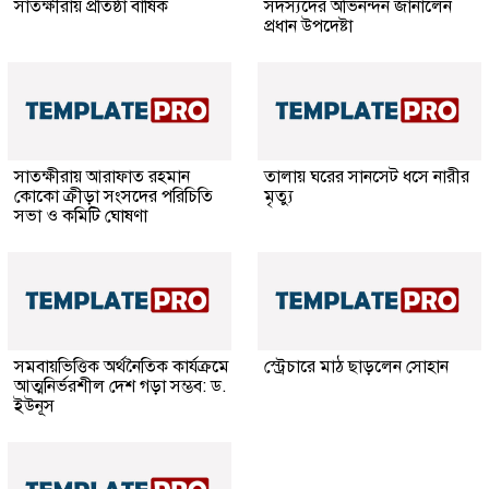
সাতক্ষীরায় প্রতিষ্ঠা বার্ষিক
সদস্যদের অভিনন্দন জানালেন
প্রধান উপদেষ্টা
সাতক্ষীরায় আরাফাত রহমান
তালায় ঘরের সানসেট ধসে নারীর
কোকো ক্রীড়া সংসদের পরিচিতি
মৃত্যু
সভা ও কমিটি ঘোষণা
সমবায়ভিত্তিক অর্থনৈতিক কার্যক্রমে
স্ট্রেচারে মাঠ ছাড়লেন সোহান
আত্মনির্ভরশীল দেশ গড়া সম্ভব: ড.
ইউনূস