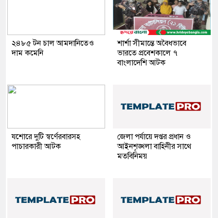
২৪৮৫ টন চাল আমদানিতেও
শার্শা সীমান্তে অবৈধভাবে
দাম কমেনি
ভারতে প্রবেশকালে ৭
বাংলাদেশি আটক
যশোরে দুটি স্বর্ণেরবারসহ
জেলা পর্যায়ে দপ্তর প্রধান ও
পাচারকারী আটক
আইনশৃঙ্খলা বাহিনীর সাথে
মতবিনিময়