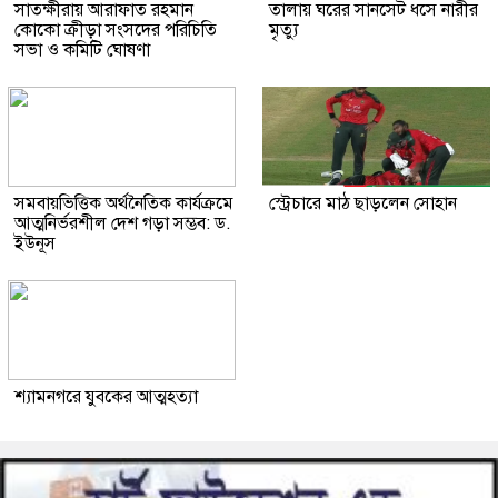
সাতক্ষীরায় আরাফাত রহমান
তালায় ঘরের সানসেট ধসে নারীর
কোকো ক্রীড়া সংসদের পরিচিতি
মৃত্যু
সভা ও কমিটি ঘোষণা
সমবায়ভিত্তিক অর্থনৈতিক কার্যক্রমে
স্ট্রেচারে মাঠ ছাড়লেন সোহান
আত্মনির্ভরশীল দেশ গড়া সম্ভব: ড.
ইউনূস
শ্যামনগরে যুবকের আত্মহত্যা