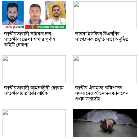
জাতীয়তাবাদী সাইবার দল
লাবসা ইউনিয়ন বিএনপির
সাতক্ষীরা জেলা শাখার পূর্ণাঙ্গ
সাংগঠনিক প্রস্তুতি সভা অনুষ্ঠিত
কমিটি ঘোষণা
জাতীয়তাবাদী আইনজীবী ফোরাম
জাতীয় ঐকমত্য কমিশনের
সাতক্ষীরায় প্রতিষ্ঠা বার্ষিক
সদস্যদের অভিনন্দন জানালেন
প্রধান উপদেষ্টা