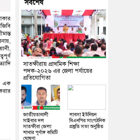
সর্বশেষ
টাকার
িজিবি
মান্ত
নায়,
য়ানী,
পূর্ণ
্যাদি
সাতক্ষীরায় প্রাথমিক শিক্ষা
পদক-২০২৬ এর জেলা পর্যায়ের
প্রতিযোগিতা
িত এক
 করার
জাতীয়তাবাদী
লাবসা ইউনিয়ন
সাইবার দল
বিএনপির সাংগঠনিক
সাতক্ষীরা জেলা
প্রস্তুতি সভা অনুষ্ঠিত
শাখার পূর্ণাঙ্গ কমিটি
ঘোষণা