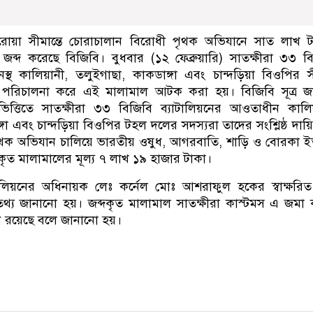
রোয়া সীমান্তে চোরাচালান বিরোধী পৃথক অভিযানে সাত লাখ 
ব্দ করেছে বিজিবি। বুধবার (১২ ফেব্রুয়ারি) সাতক্ষীরা ৩৩ ব
নস্থ কালিয়ানী, তলুইগাছা, কাকডাঙ্গা এবং চান্দড়িয়া বিওপির সী
পরিচালনা করে এই মালামাল আটক করা হয়। বিজিবি সূত্র জা
 ভিত্তিতে সাতক্ষীরা ৩৩ বিজিবি ব্যাটালিয়নের আওতাধীন কালি
া এবং চান্দড়িয়া বিওপির টহল দলের সদস্যরা তাদের সংশ্লিষ্ঠ দায়িত্ব
ৃথক অভিযান চালিয়ে ভারতীয় ওষুধ, আগরবাতি, শাড়ি ও বোরকা ইত
 মালামালের মূল্য ৭ লাখ ১৯ হাজার টাকা।
ালিয়নের অধিনায়ক লেঃ কর্নেল মোঃ আশরাফুল হকের স্বাক্ষর
 এ তথ্য জানানো হয়। জব্দকৃত মালামাল সাতক্ষীরা কাস্টমস এ জমা
াধীন রয়েছে বলে জানানো হয়।