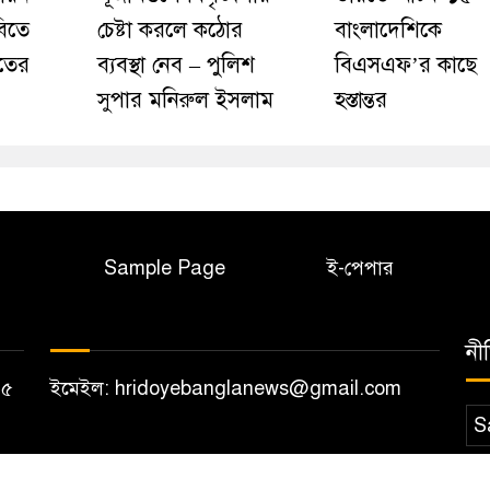
িতে
চেষ্টা করলে কঠোর
বাংলাদেশিকে
াতের
ব্যবস্থা নেব – পুলিশ
বিএসএফ’র কাছে
সুপার মনিরুল ইসলাম
হস্তান্তর
Sample Page
ই-পেপার
নী
১২০৫
ইমেইল: hridoyebanglanews@gmail.com
S