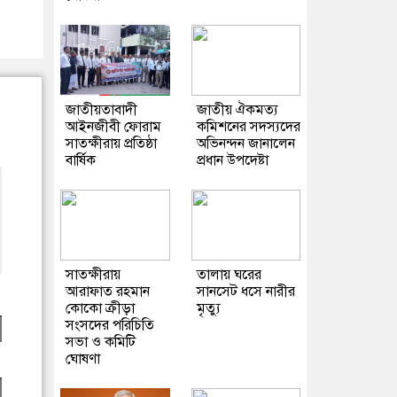
জাতীয়তাবাদী
জাতীয় ঐকমত্য
আইনজীবী ফোরাম
কমিশনের সদস্যদের
সাতক্ষীরায় প্রতিষ্ঠা
অভিনন্দন জানালেন
বার্ষিক
প্রধান উপদেষ্টা
সাতক্ষীরায়
তালায় ঘরের
আরাফাত রহমান
সানসেট ধসে নারীর
কোকো ক্রীড়া
মৃত্যু
সংসদের পরিচিতি
সভা ও কমিটি
ঘোষণা