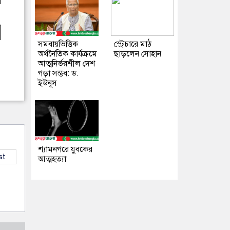
সমবায়ভিত্তিক
স্ট্রেচারে মাঠ
অর্থনৈতিক কার্যক্রমে
ছাড়লেন সোহান
আত্মনির্ভরশীল দেশ
গড়া সম্ভব: ড.
ইউনূস
শ্যামনগরে যুবকের
st
আত্মহত্যা