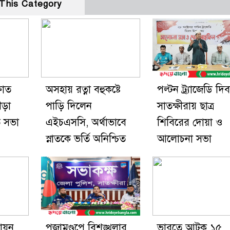
This Category
ফাত
অসহায় রত্না বহুকষ্টে
পল্টন ট্র্যাজেডি দি
ীড়া
পাড়ি দিলেন
সাতক্ষীরায় ছাত্র
ি সভা
এইচএসসি, অর্থাভাবে
শিবিরের দোয়া ও
স্নাতকে ভর্তি অনিশ্চিত
আলোচনা সভা
ায়ন
পূজামণ্ডপে বিশৃঙ্খলার
ভারতে আটক ১৫