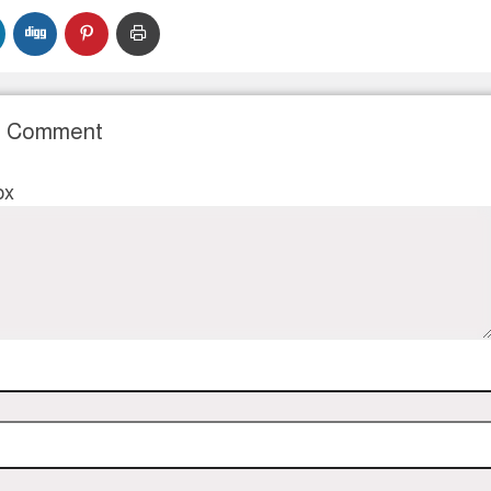
r Comment
ox