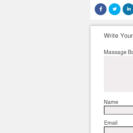
Write You
Massage B
Name
Email