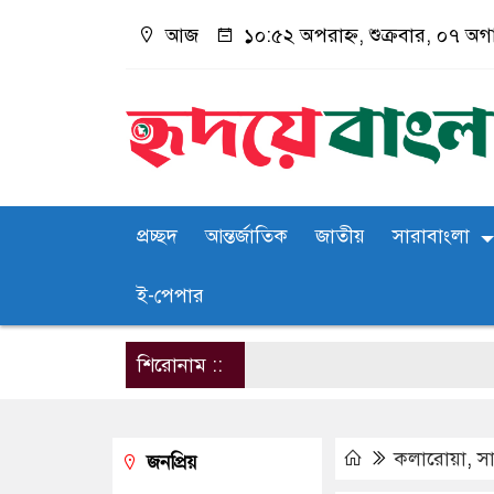
আজ
১০:৫২ অপরাহ্ন, শুক্রবার, ০৭ অগা
প্রচ্ছদ
আন্তর্জাতিক
জাতীয়
সারাবাংলা
ই-পেপার
শিরোনাম ::
কলারোয়া
,
সা
জনপ্রিয়