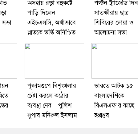
ফাত
অসহায় রত্না বহুকষ্টে
পল্টন ট্র্যাজেডি দি
ীড়া
পাড়ি দিলেন
সাতক্ষীরায় ছাত্র
ি সভা
এইচএসসি, অর্থাভাবে
শিবিরের দোয়া ও
স্নাতকে ভর্তি অনিশ্চিত
আলোচনা সভা
ায়ন
পূজামণ্ডপে বিশৃঙ্খলার
ভারতে আটক ১৫
িতে
চেষ্টা করলে কঠোর
বাংলাদেশিকে
াতের
ব্যবস্থা নেব – পুলিশ
বিএসএফ’র কাছে
সুপার মনিরুল ইসলাম
হস্তান্তর