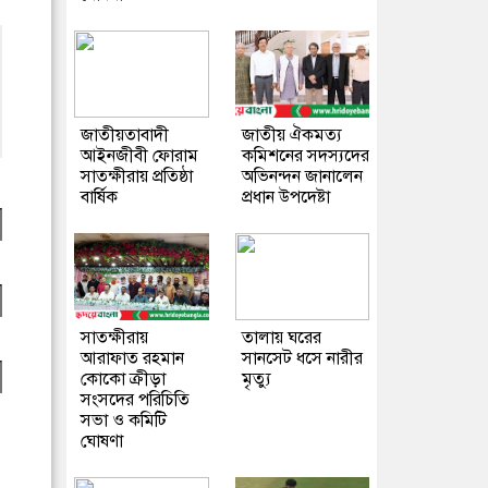
জাতীয়তাবাদী
জাতীয় ঐকমত্য
আইনজীবী ফোরাম
কমিশনের সদস্যদের
সাতক্ষীরায় প্রতিষ্ঠা
অভিনন্দন জানালেন
বার্ষিক
প্রধান উপদেষ্টা
সাতক্ষীরায়
তালায় ঘরের
আরাফাত রহমান
সানসেট ধসে নারীর
কোকো ক্রীড়া
মৃত্যু
সংসদের পরিচিতি
সভা ও কমিটি
ঘোষণা