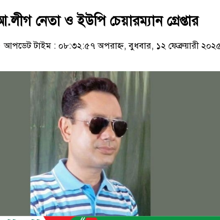
আ.লীগ নেতা ও ইউপি চেয়ারম্যান গ্রেপ্তার
আপডেট টাইম : ০৮:৩২:৫৭ অপরাহ্ন, বুধবার, ১২ ফেব্রুয়ারী ২০২