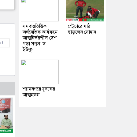
সমবায়ভিত্তিক
স্ট্রেচারে মাঠ
অর্থনৈতিক কার্যক্রমে
ছাড়লেন সোহান
আত্মনির্ভরশীল দেশ
st
গড়া সম্ভব: ড.
ইউনূস
শ্যামনগরে যুবকের
আত্মহত্যা