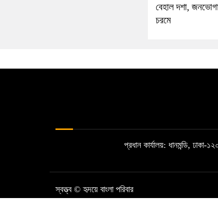
বেহাল দশা, জনভোগা
চরমে
প্রধান কার্যালয়: ধানমন্ডি, ঢাকা-
স্বত্ত্ব © হৃদয়ে বাংলা পরিবার