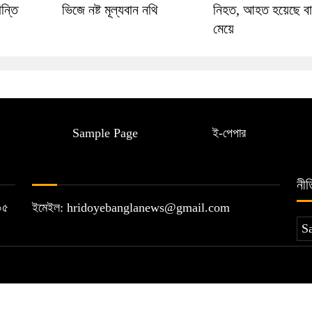
ন্তি
ভিজে নষ্ট মূল্যবান নথি
নিহত, আহত হয়েছে বা
মেয়ে
Sample Page
ই-পেপার
নীত
১২০৫
ইমেইল: hridoyebanglanews@gmail.com
S