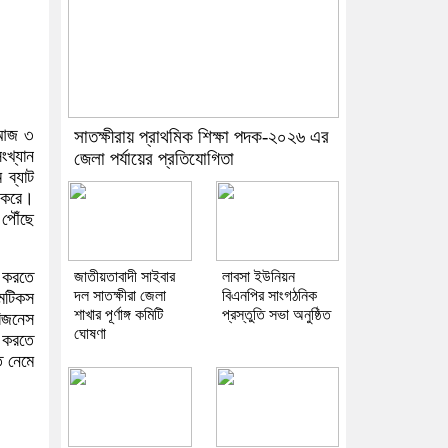
র আজ ৩
সাতক্ষীরায় প্রাথমিক শিক্ষা পদক-২০২৬ এর
ংখ্যান
জেলা পর্যায়ের প্রতিযোগিতা
 ব্যাট
ন করে।
 পৌঁছে
ট করতে
জাতীয়তাবাদী সাইবার
লাবসা ইউনিয়ন
দল সাতক্ষীরা জেলা
বিএনপির সাংগঠনিক
মেটিকস
শাখার পূর্ণাঙ্গ কমিটি
প্রস্তুতি সভা অনুষ্ঠিত
বিজনেস
ঘোষণা
ট করতে
ে নেমে