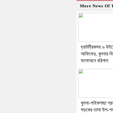
More News Of T
হ্যাটট্রিকসহ ৬ উই
আফিফের, খুলনার বিপ
ফলোঅনে বরিশাল
খুলনা-পাইকগাছা প্র
সড়কের তালা উপ-শ