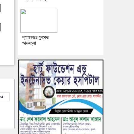
শ্যামনগরে যুবকের
আত্মহত্যা
st