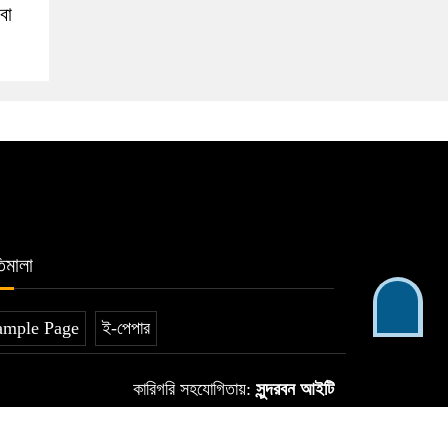
বা
িমালা
ample Page
ই-পেপার
কারিগরি সহযোগিতায়:
সুন্দরবন আইটি