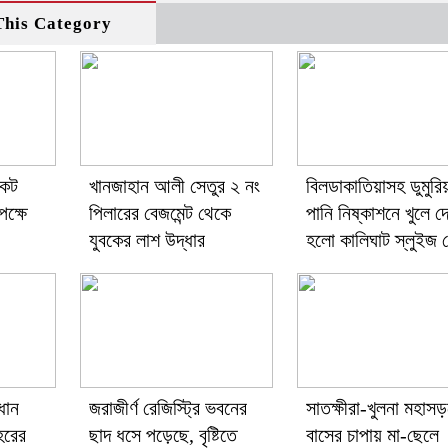
his Category
কেট
খানজাহান আলী সেতুর ২ নং
বিলডাকাতিয়াসহ ডুমুরি
ক্ষে
পিলারের বেজমেন্ট থেকে
পানি নিষ্কাশনে খুলে দ
যুবকের লাশ উদ্ধার
হলো কালিঘাট স্লুইজ 
ধান
জরাজীর্ণ রেজিস্ট্রি ভবনের
সাতক্ষীরা-খুলনা মহাস
হরের
ছাদ ধসে পড়েছে, বৃষ্টিতে
বাসের চাপায় মা-ছেলে