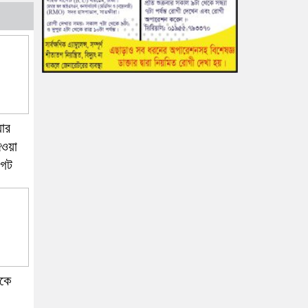
য়ার
েওয়া
গেট
ড়কে