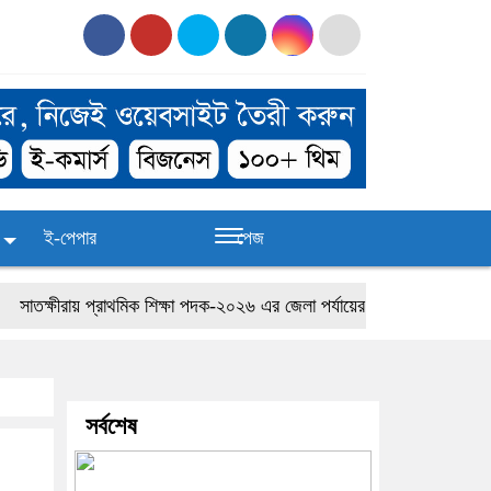
ই-পেপার
পেজ
তক্ষীরায় প্রাথমিক শিক্ষা পদক-২০২৬ এর জেলা পর্যায়ের প্রতিযোগিতা
জাতীয়তাবা
সর্বশেষ