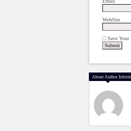
Email
WebSite
Save Your 
About Author Inform