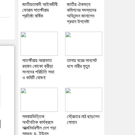
জাতীয়তাবাদী আইনজীবী
জাতীয় ঐকমত্য
ফোরাম সাতক্ষীরায়
কমিশনের সদস্যদের
প্রতিষ্ঠা বার্ষিক
অভিনন্দন জানালেন
প্রধান উপদেষ্টা
সাতক্ষীরায় আরাফাত
তালায় ঘরের সানসেট
রহমান কোকো ক্রীড়া
ধসে নারীর মৃত্যু
সংসদের পরিচিতি সভা
ও কমিটি ঘোষণা
সমবায়ভিত্তিক
স্ট্রেচারে মাঠ ছাড়লেন
অর্থনৈতিক কার্যক্রমে
সোহান
আত্মনির্ভরশীল দেশ গড়া
সম্ভব: ড. ইউনূস