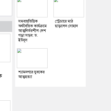
সমবায়ভিত্তিক
স্ট্রেচারে মাঠ
অর্থনৈতিক কার্যক্রমে
ছাড়লেন সোহান
আত্মনির্ভরশীল দেশ
গড়া সম্ভব: ড.
ইউনূস
শ্যামনগরে যুবকের
ক
আত্মহত্যা
ত