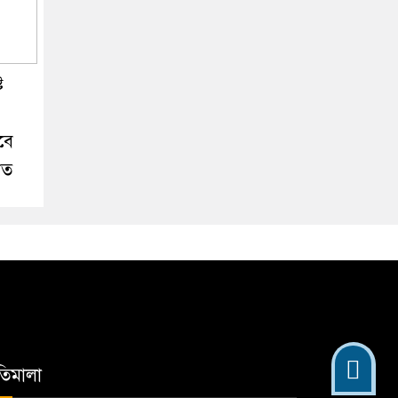
ে
বে
িত
তিমালা