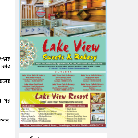
প্তার
াজার
িয়নের
ের পর
বলেন,