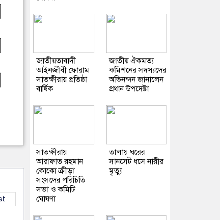
জাতীয়তাবাদী
জাতীয় ঐকমত্য
আইনজীবী ফোরাম
কমিশনের সদস্যদের
সাতক্ষীরায় প্রতিষ্ঠা
অভিনন্দন জানালেন
বার্ষিক
প্রধান উপদেষ্টা
সাতক্ষীরায়
তালায় ঘরের
আরাফাত রহমান
সানসেট ধসে নারীর
কোকো ক্রীড়া
মৃত্যু
সংসদের পরিচিতি
সভা ও কমিটি
ঘোষণা
st