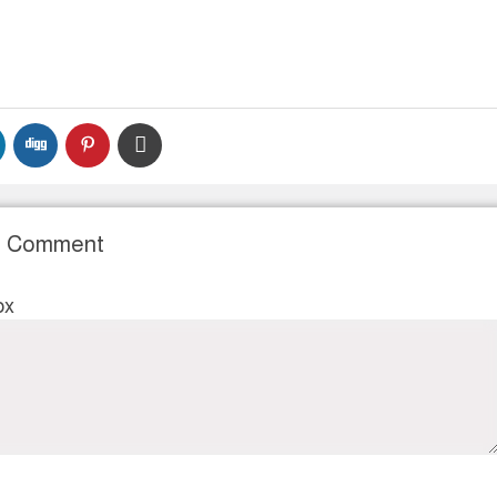
r Comment
ox