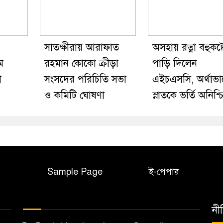
সাতক্ষীরায় আরাফাত
অসহায় রত্না বহুকষ্ট
ম
রহমান কোকো ক্রীড়া
পাড়ি দিলেন
া
সংসদের পরিচিতি সভা
এইচএসসি, অর্থাভা
ও কমিটি ঘোষণা
স্নাতকে ভর্তি অনিশ্চ
Sample Page
ই-পেপার
নী