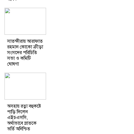
সাতক্ষীরায় আরাফাত
রহমান কোকো ক্রীড়া
সংসদের পরিচিতি
সভা ও কমিটি
ঘোষণা
অসহায় রত্না বহুকষ্টে
পাড়ি দিলেন
এইচএসসি,
অর্থাভাবে স্নাতকে
ভর্তি অনিশ্চিত