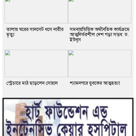
তালায় ঘরের সানসেট ধসে নারীর
সমবায়ভিত্তিক অর্থনৈতিক কার্যক্রমে
মৃত্যু
আত্মনির্ভরশীল দেশ গড়া সম্ভব: ড.
ইউনূস
স্ট্রেচারে মাঠ ছাড়লেন সোহান
শ্যামনগরে যুবকের আত্মহত্যা