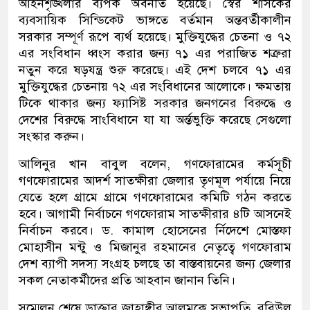
আইনশৃঙ্খলার ব্যপক অবনতি হয়েছে। স্বৈর শাসকের
ব্যবসায়িক সিন্ডিকেট ভাঙ্গতে বর্তমান অন্তবর্তীকালীন
সরকার সম্পূর্ণ রূপে ব্যর্থ হয়েছে। মুক্তিযুদ্ধের চেতনা ও ৭২
এর সংবিধান ধ্বংস করার জন্য ৭১ এর পরাজিত শত্রুরা
নতুন করে ষড়যন্ত্র শুরু করেছে। এই দেশ চলবে ৭১ এর
মুক্তিযুদ্ধের চেতনায় ৭২ এর সংবিধানের আলোকে। ক্ষমতায়
টিকে থাকার জন্য ফ্যাসিষ্ট সরকার জনগনের বিরুদ্ধে ও
দেশের বিরুদ্ধে সাংবিধানে যা যা অর্ন্তভুক্তি করেছে সেগুলো
সংস্কার করুন।
আলিনুর খান বাবুল বলেন, গণফোরামের কর্মসূচী
গণফোরামের আদর্শ সাতক্ষীরা জেলার তৃণমূল পর্যায়ে নিয়ে
যেতে হলে গ্রামে গ্রামে গণফোরামের কমিটি গঠন করতে
হবে। আগামী নির্বাচনে গণফোরাম সাতক্ষীরার ৪টি আসনেই
নির্বাচন করবে। ড. কামাল হোসেনের র্নিদেশে মোস্তফা
মোহাসীন মন্টু ও মিজানুর রহমানের নেতৃত্বে গণফোরাম
দেশ ব্যাপী সদস্য সংগ্রহ চলছে তা বাস্তবায়নের জন্য জেলার
সকল নেতাকর্মীদের প্রতি আহবান জানান তিনি।
সম্মেলন শেষে ডাক্তার জাহাঙ্গীর আলমকে সভাপতি, রবিউল