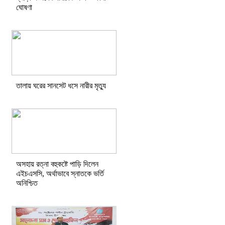
ঘোষণা
তালায় ঘরের সানসেট ধসে নারীর মৃত্যু
অসহায় রত্না বহুকষ্টে পাড়ি দিলেন
এইচএসসি, অর্থাভাবে স্নাতকে ভর্তি
অনিশ্চিত