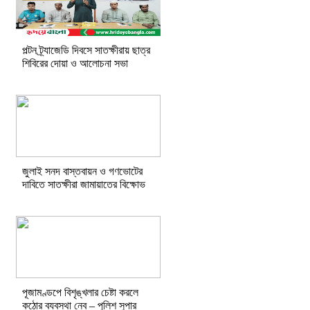
পল্টন ট্র্যাজেডি দিবসে সাতক্ষীরায় ছাত্র
শিবিরের দোয়া ও আলোচনা সভা
জুলাই সনদ বাস্তবায়ন ও গণভোটের
দাবিতে সাতক্ষীরা জামায়াতের বিক্ষোভ
পূজামণ্ডপে বিশৃঙ্খলার চেষ্টা করলে
কঠোর ব্যবস্থা নেব – পুলিশ সুপার