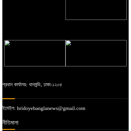
সমবায়ভিত্তিক অর্থনৈতিক কার্যক্রমে
আত্মনির্ভরশীল দেশ গড়া সম্ভব: ড. ইউনূস
স্ট্রেচারে মাঠ ছাড়লেন সোহান
শ্যামনগরে যুবকের আত্মহত্যা
প্রধান কার্যালয়: ধানমন্ডি, ঢাকা-১২০৫
ইমেইল: hridoyebanglanews@gmail.com
নীতিমালা