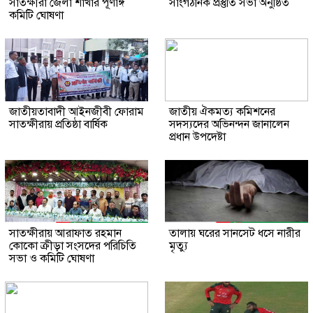
সাতক্ষীরা জেলা শাখার পূর্ণাঙ্গ
সাংগঠনিক প্রস্তুতি সভা অনুষ্ঠিত
কমিটি ঘোষণা
জাতীয়তাবাদী আইনজীবী ফোরাম
জাতীয় ঐকমত্য কমিশনের
সাতক্ষীরায় প্রতিষ্ঠা বার্ষিক
সদস্যদের অভিনন্দন জানালেন
প্রধান উপদেষ্টা
সাতক্ষীরায় আরাফাত রহমান
তালায় ঘরের সানসেট ধসে নারীর
কোকো ক্রীড়া সংসদের পরিচিতি
মৃত্যু
সভা ও কমিটি ঘোষণা