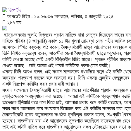
রিপোর্টার
আপডেট টাইম : ১০:২৬:৩৬ অপরাহ্ন, শনিবার, ৪ জানুয়ারী ২০২৫
২৬৭ বার
ছাত্র-জনতার জুলাই বিপ্লবের প্রথম সারিতে যারা নেতৃত্ব দিয়েছেন তাদের ব
দাবিতে শনিবার (৪ জানুয়ারি) সকাল ১১ টায় খুলনা রোডস্থ মোড় শহীদ আসিফ চত
সম্মেলনে লিখিত বক্তব্য পাঠ করেন, বৈষম্যবিরোধী ছাত্র আন্দোলনের সমন্বয়ক
তিনি লিখিত বক্তব্যে বলেন, সাতক্ষীরা জেলা বৈষম্যবিরোধী ছাত্র আন্দোলন, প্রথ
কমিটি দেওয়া হয়েছে সেটি একটি বিত্তিহীন বিল্ডিং মাত্র। স্বজন প্রীতির মাধ
দেওয়া হয়েছে। তাই আমরা এই পকেট কমিটিকে প্রতাখ্যাান করছি।
এসময় তিনি আরও বলেন, এই সংবাদ সম্মেলনের মধ্যদিয়ে নতুন এই কমিটি থেকে 
অন্যরাও পদত্যাগ করবেন বলে জানানো হয়। তিনি এসময় কেন্দ্রীয় নেতৃবৃন্দদের 
একটি নিরপেক্ষ কমিটির করার জোর দাবী জানান।
সংবাদ সম্মেলনে বৈষম্যবিরোধী ছাত্র আন্দোলনের সাতক্ষীরার প্রধান সমন্ব
ব্যক্তিদেরকে অবমূল্যায়ন করা হয়েছে। আমরা এই কমিটিকে প্রত্যাখ্যান করছি।
তাদেরকে হুঁশিয়ারি করে বলে দিতে চাই, আপনারা ঢাকায় বসে কমিটি করেছেন, আপ
সবার সাথে আলোচনা করে সংযোজন বিয়োজন করে এই কমিটির সংস্কার করা হো
বৈষম্যবিরোধী ছাত্র আন্দোলনের সংগঠক মুশফিকুর রহমান বলেন, স¤প্রতি বৈষম্
হয়েছে। সাতক্ষীরায় যারা এই আন্দোলনের সূত্রপাত করেছিলো তাদেরকে বাদ রেখ
তাই এই কমিটি বাতিল করে সাতক্ষীরার আন্দোলনের সকল স্টেকহোল্ডারদের সাথে 