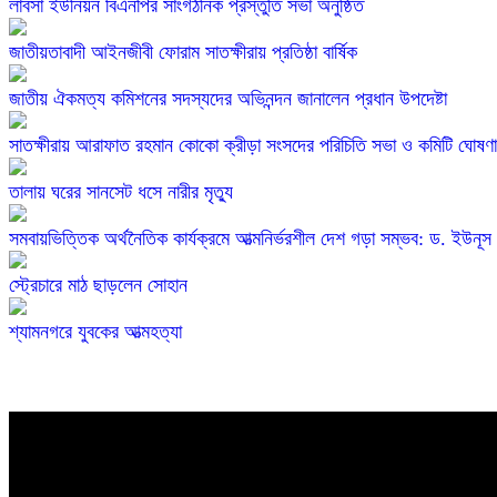
লাবসা ইউনিয়ন বিএনপির সাংগঠনিক প্রস্তুতি সভা অনুষ্ঠিত
জাতীয়তাবাদী আইনজীবী ফোরাম সাতক্ষীরায় প্রতিষ্ঠা বার্ষিক
জাতীয় ঐকমত্য কমিশনের সদস্যদের অভিনন্দন জানালেন প্রধান উপদেষ্টা
সাতক্ষীরায় আরাফাত রহমান কোকো ক্রীড়া সংসদের পরিচিতি সভা ও কমিটি ঘোষণা
তালায় ঘরের সানসেট ধসে নারীর মৃত্যু
সমবায়ভিত্তিক অর্থনৈতিক কার্যক্রমে আত্মনির্ভরশীল দেশ গড়া সম্ভব: ড. ইউনূস
স্ট্রেচারে মাঠ ছাড়লেন সোহান
শ্যামনগরে যুবকের আত্মহত্যা