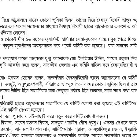
াদ দিয়ে আন্দোলনে যাদের কোনো ভুমিকা ছিলনা তাদের নিয়ে বৈষম্য বিরোধী ছাত্
্বরে এক সংবাদ সম্মেলনের মাধ্যমে বৈষম্য বিরোধী ছাত্র আন্দোলনের একাংশ এ 
 বখতিয়ার হোসেন।
ম থেকেই দীর্ঘ ১৬ বছরের ফ্যাসিস্ট হাসিনার বোমা-বন্দুকের সামনে বুক পেতে দিতে
্যমে প্রকৃত ত্যাগীদের অবমূল্যায়ন করে পকেট কমিটি করা হয়েছে। যারা সামনের স
পদত্যাগ করেন অন্যতম যুগ্ম-আহবায়ক মোঃ ইখতিয়ার উদ্দিন, সায়েম রহমান সিয়
দৃষ্টি আকর্ষন করে বলেন, সাতক্ষীরা জেলার এই কমিটি বাতিল করে বৈষম্যবিরোধী 
য়ক মোঃ ইমরান হোসেন বলেন, সাতক্ষীরায় বৈষম্যবিরোধী ছাত্র আন্দোলনের যে কম
 দলছুট, অনুপ্রবেশকারী, বহিরাগত ও আন্দোলনে যাদের কোনো ভুমিকা ছিলনা তাদে
নাদের উচিত ছিল সাতক্ষীরায় যারা নেতৃত্ব পর্যায়ে ছিল তারাসহ সবার সাথে কথা 
ক।
যবিরোধী ছাত্র আন্দোলনের সাতক্ষীরার যে কমিটি ঘোষণা করা হয়েছে এই কমিটিতে
ে এই কমিটি দেওয়া হয়েছে।
কথা বলে পুনরায় যাচাই-বাছাই করে নতুন করে কমিটি ঘোষণা করুন।
িফাত, সায়েম রহমান সিয়াম, মাসকুরা পারভীন মৌস প্রমুখ। এসময় সেখানে আরো উপস
ন রহমান, আনারুল ইসলাম সান, সামিউজ্জামান শ্রাবণ, মোস্তাফিজুর রহমান, ইব্রা
লনের আহŸায়ক হাসনাত আব্দুল্লাহ ও সদস্যসচিব আরিফ সোহেল স্বাক্ষরিত পত্রে