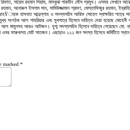
িফাত, সায়েম রহমান সিয়াম, মাসকুরা পারভীন মৌস প্রমুখ। এসময় সেখানে আরো উপস
ন রহমান, আনারুল ইসলাম সান, সামিউজ্জামান শ্রাবণ, মোস্তাফিজুর রহমান, ইব্রা
লনের আহŸায়ক হাসনাত আব্দুল্লাহ ও সদস্যসচিব আরিফ সোহেল স্বাক্ষরিত পত্রে
খ্য সংগঠক আল শাহরিয়ার এবং মুখপাত্র হিসেবে দায়িত্ব দেয়া হয়েছে মোহেনী
ব্দুল্লাহ আল মামুনসহ আরও আটজন। যুগ্ম সদস্যসচিব হিসেবে দায়িত্ব পেয়েছেন
 শেখ ওমর ফারুকসহ মোট সাতজন। এছাড়াও ১২২ জন সদস্য হিসেবে কমিটিতে স্থা
re marked
*