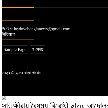
ইমেইল: hridoyebanglanews@gmail.com
নীতিমালা
Sample Page
ই-পেপার
স্বত্ত্ব © হৃদয়ে বাংলা পরিবার
সাতক্ষীরায় বৈষম্য বিরোধী ছাত্র আন্দ