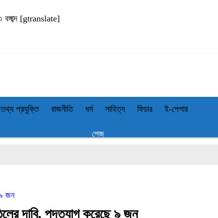
ঙ্গাব্দ
[gtranslate]
তথ্য প্রযুক্তি
রাজনীতি
ধর্ম
সাহিত্য
ফিচার
ই-পেপার
পেজ
 ৯ জন
াতিলের দাবি, পদত্যাগ করেছে ৯ জন