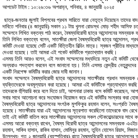
আপডেট টাইম : ১০:২৬:৩৬ অপরাহ্ন, শনিবার, ৪ জানুয়ারী ২০২৫
ছাত্র-জনতার জুলাই বিপ্লবের প্রথম সারিতে যারা নেতৃত্ব দিয়েছেন তাদের ব
দাবিতে শনিবার (৪ জানুয়ারি) সকাল ১১ টায় খুলনা রোডস্থ মোড় শহীদ আসিফ চত
সম্মেলনে লিখিত বক্তব্য পাঠ করেন, বৈষম্যবিরোধী ছাত্র আন্দোলনের সমন্বয়ক
তিনি লিখিত বক্তব্যে বলেন, সাতক্ষীরা জেলা বৈষম্যবিরোধী ছাত্র আন্দোলন, প্রথ
কমিটি দেওয়া হয়েছে সেটি একটি বিত্তিহীন বিল্ডিং মাত্র। স্বজন প্রীতির মাধ
দেওয়া হয়েছে। তাই আমরা এই পকেট কমিটিকে প্রতাখ্যাান করছি।
এসময় তিনি আরও বলেন, এই সংবাদ সম্মেলনের মধ্যদিয়ে নতুন এই কমিটি থেকে 
অন্যরাও পদত্যাগ করবেন বলে জানানো হয়। তিনি এসময় কেন্দ্রীয় নেতৃবৃন্দদের 
একটি নিরপেক্ষ কমিটির করার জোর দাবী জানান।
সংবাদ সম্মেলনে বৈষম্যবিরোধী ছাত্র আন্দোলনের সাতক্ষীরার প্রধান সমন্ব
ব্যক্তিদেরকে অবমূল্যায়ন করা হয়েছে। আমরা এই কমিটিকে প্রত্যাখ্যান করছি।
তাদেরকে হুঁশিয়ারি করে বলে দিতে চাই, আপনারা ঢাকায় বসে কমিটি করেছেন, আপ
সবার সাথে আলোচনা করে সংযোজন বিয়োজন করে এই কমিটির সংস্কার করা হো
বৈষম্যবিরোধী ছাত্র আন্দোলনের সংগঠক মুশফিকুর রহমান বলেন, স¤প্রতি বৈষম্
হয়েছে। সাতক্ষীরায় যারা এই আন্দোলনের সূত্রপাত করেছিলো তাদেরকে বাদ রেখ
তাই এই কমিটি বাতিল করে সাতক্ষীরার আন্দোলনের সকল স্টেকহোল্ডারদের সাথে 
এসময় আরো বক্তব্য রাখেন, বৈষম্য বিরোধী ছাত্র আন্দোলনের সমন্বয়ক এএইচ র
রহমান, সাকিব হাসান, রাকিব হাসান, মোমিনুর রহমান, তুহিন হোসেন রিয়াদ, মিজা
উল্লেখ্য: গত ২ জানুয়ারি (বৃহস্পতিবার) রাতে বৈষম্যবিরোধী ছাত্র আন্দো