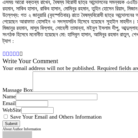
এসময় আরো বক্তব্য রাখেন, বৈষম্য বিরোধী ছাত্র আন্দোলনের সমন্বয়ক এএইচ র
রহমান, সাকিব হাসান, রাকিব হাসান, মোমিনুর রহমান, তুহিন হোসেন রিয়াদ, মিজা
উল্লেখ্য: গত ২ জানুয়ারি (বৃহস্পতিবার) রাতে বৈষম্যবিরোধী ছাত্র আন্দো
পেয়েছেন আরাফাত হোসাইন ও সদস্যসচিব হিসেবে হয়েছেন সুহাইল মাহদীন। মু
মিজানুর রহমান, মাসুম বিল্লাহ, সোহেলী তামান্না, মইনুল ইসলাম দীপু, আ
সংগঠক হিসেবে মনোনীত হয়েছেন মো: হাসিবুল হাসান, আমিনুর রহমান রাতুল,
ট্যাগ :
Write Your Comment
Your email address will not be published.
Required fields a
Massage Box
Name
Email
WebSite
Save Your Email and Others Information
About Author Information