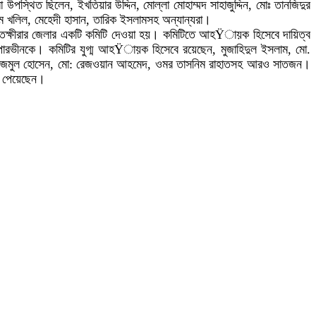
্থিত ছিলেন, ইখতিয়ার উদ্দিন, মোল্লা মোহাম্মদ সাহাজুদ্দিন, মোঃ তানজিদুর
হিম খলিল, মেহেদী হাসান, তারিক ইসলামসহ অন্যান্যরা।
 সাতক্ষীরার জেলার একটি কমিটি দেওয়া হয়। কমিটিতে আহŸায়ক হিসেবে দায়িত্ব
 পারভীনকে। কমিটির যুগ্ম আহŸায়ক হিসেবে রয়েছেন, মুজাহিদুল ইসলাম, মো.
 মো. নাজমুল হোসেন, মো: রেজওয়ান আহমেদ, ওমর তাসনিম রাহাতসহ আরও সাতজন।
ন পেয়েছেন।