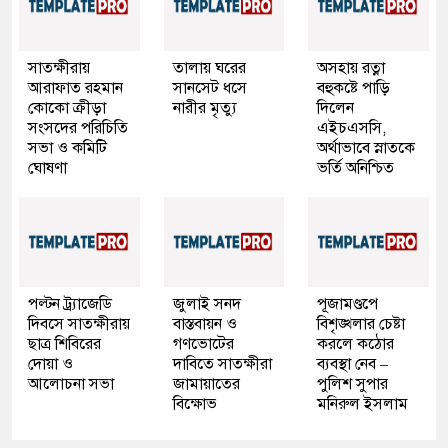
সাতক্ষীরায়
তালায় ঘরের
অসহায় রত্না
আরাফাত রহমান
সানসেট ধসে
বহুকষ্টে পাড়ি
কোকো ক্রীড়া
নারীর মৃত্যু
দিলেন
সংসদের পরিচিতি
এইচএসসি,
সভা ও কমিটি
অর্থাভাবে স্নাতকে
ঘোষণা
ভর্তি অনিশ্চিত
পল্টন ট্র্যাজেডি
জুলাই সনদ
পূজামণ্ডপে
দিবসে সাতক্ষীরায়
বাস্তবায়ন ও
বিশৃঙ্খলার চেষ্টা
ছাত্র শিবিরের
গণভোটের
করলে কঠোর
দোয়া ও
দাবিতে সাতক্ষীরা
ব্যবস্থা নেব –
আলোচনা সভা
জামায়াতের
পুলিশ সুপার
বিক্ষোভ
মনিরুল ইসলাম