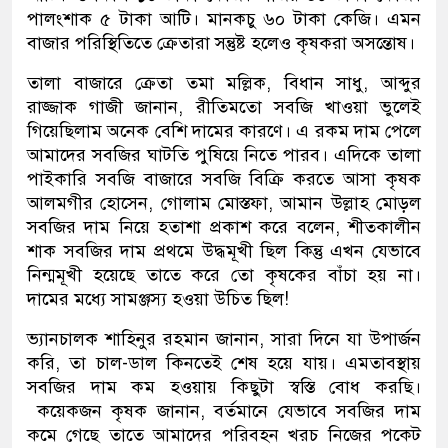
পালংশাক ৫ টাকা আটি। মানকচু ৬০ টাকা কেজি। এমন
বাজার পরিস্থিতিতে ক্রেতারা সন্তুষ্ট হলেও কৃষকরা অসন্তোষ।
তালা বাজারে ক্রেতা তমা মল্লিক, বিধান সাধু, আব্দুর
রাজ্জাক গাজী জানান, রীতিমতো সবজি খাওয়া ভুলেই
গিয়েছিলাম অনেক বেশি দামের কারণে। এ রকম দাম পেলে
আমাদের সবজির ঘাটতি পুষিয়ে নিতে পারব। এদিকে তালা
পাইকারি সবজি বাজারে সবজি বিক্রি করতে আসা কৃষক
আলমগীর হোসেন, গোলাম মোস্তফা, আমান উল্লাহ মোড়ল
সবজির দাম নিয়ে হতাশা প্রকাশ করে বলেন, শীতকালীন
শাক সবজির দাম প্রথমে উদ্ধমূখী ছিল কিন্তু এখন যেভাবে
নিন্মমূখী হয়েছে তাতে করে তো কৃষকের বাঁচা হয় না।
দামের মধ্যে সামঞ্জস্য হওয়া উচিত ছিল!
ভ্যানচালক শাহিনুর রহমান জানান, সারা দিনে যা উপার্জন
করি, তা চাল-ডাল কিনতেই শেষ হয়ে যায়। এমতাবস্থায়
সবজির দাম কম হওয়ায় কিছুটা স্বস্তি বোধ করছি।
কয়েকজন কৃষক জানান, বর্তমানে যেভাবে সবজির দাম
কমে গেছে তাতে আমাদের পরিবহন খরচ নিজের পকেট