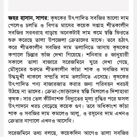
জহর হাসান, সাগর:
কৃষকের উৎপাদিত সবজির ভালো দাম
পেলেও চলতি ও বিগত মাসের কয়েক সপ্তাহ শীতকালীন
সবজির সরবরাহ বাড়ায় অনেকটাই দাম কমে স্বস্তি ফিরতে
শুরু করেছে তালা উপজেলা ক্রেতাদের মাঝে। তবে হঠাৎ
করে শীতকালীন সবজির দাম তলানিতে আসায় কৃষকের
কপালে চিন্তার ভাঁজ দেখা গিয়েছে। শনিবার ৪ জানুয়ারী
সকালে তালা বাজারে সরেজমিনে ঘুরে দেখা গেছে,
মৌসুমের শুরুতে শীতকালীন কাঁচা শাক ও সবজির দাম
উদ্ধমুখী থাকলে সম্প্রতি দাম তলানিতে এসেছে। কৃষকের
উৎপাদিত পণ্য বাজারজাত করার জন্য পরিবহন খরচই
উঠছে না তাদের। ক্রেতা-ভোক্তাদের স্বস্তি মিললেও দিশাহারা
কৃষক। সার তেল কীটনাশক বিদ্যুতের মূল্য বৃদ্ধির পরে ফসল
উৎপাদনে খরচ বেড়েছে কয়েক গুণ। তবে অধিকাংশ কাঁচা
শাক ও সবজির দাম কমলেও আলু, ও রসুনের দাম এখনও
ক্রেতার নাগালে এখনও আসেনি।
সরেজমিনে তথ্য বলছে, কয়েকদিন আগেও তালা সবজির