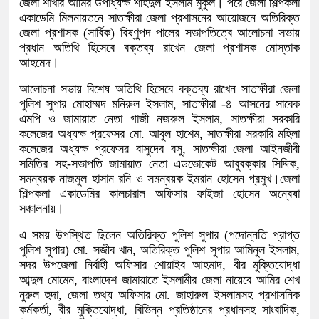
জেলা শাখার আমির উপাধ্যক্ষ শহিদুল ইসলাম মুকুল। পরে জেলা শিল্পকলা
একাডেমি মিলনায়তনে সাতক্ষীরা জেলা প্রশাসনের আয়োজনে অতিরিক্ত
জেলা প্রশাসক (সার্বিক) বিষ্ণুপদ পালের সভাপতিত্বে আলোচনা সভায়
প্রধান অতিথি হিসেবে বক্তব্য রাখেন জেলা প্রশাসক মোস্তাক
আহমেদ।
আলোচনা সভায় বিশেষ অতিথি হিসেবে বক্তব্য রাখেন সাতক্ষীরা জেলা
পুলিশ সুপার মোহাম্মদ মনিরুল ইসলাম, সাতক্ষীরা -৪ আসনের সাবেক
এমপি ও জামায়াত নেতা গাজী নজরুল ইসলাম, সাতক্ষীরা সরকারি
কলেজের অধ্যক্ষ প্রফেসর মো. আবুল হাশেম, সাতক্ষীরা সরকারি মহিলা
কলেজের অধ্যক্ষ প্রফেসর বাসুদেব বসু, সাতক্ষীরা জেলা আইনজীবী
সমিতির সহ-সভাপতি জামায়াত নেতা এডভোকেট আবুবক্কার সিদ্দিক,
সমন্বয়ক নাজমুল হাসান রনি ও সমন্বয়ক ইমরান হোসেন প্রমুখ।জেলা
শিল্পকলা একাডেমির কালচারাল অফিসার ফাইজা হোসেন অন্বেষা
সঞ্চালনায়।
এ সময় উপস্থিত ছিলেন অতিরিক্ত পুলিশ সুপার (পদোন্নতি প্রাপ্ত
পুলিশ সুপার) মো. সজীব খান, অতিরিক্ত পুলিশ সুপার আমিনুল ইসলাম,
সদর উপজেলা নির্বাহী অফিসার শোয়াইব আহমাদ, বীর মুক্তিযোদ্ধা
আব্দুল মোমেন, বাংলাদেশ জামায়াতে ইসলামীর জেলা নায়েবে আমির শেখ
নুরুল হুদা, জেলা তথ্য অফিসার মো. জাহারুল ইসলামসহ প্রশাসনিক
কর্মকর্তা, বীর মুক্তিযোদ্ধা, বিভিন্ন প্রতিষ্ঠানের প্রধানসহ সাংবাদিক,