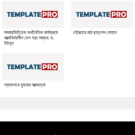
সমবায়ভিত্তিক অর্থনৈতিক কার্যক্রমে
স্ট্রেচারে মাঠ ছাড়লেন সোহান
আত্মনির্ভরশীল দেশ গড়া সম্ভব: ড.
ইউনূস
শ্যামনগরে যুবকের আত্মহত্যা