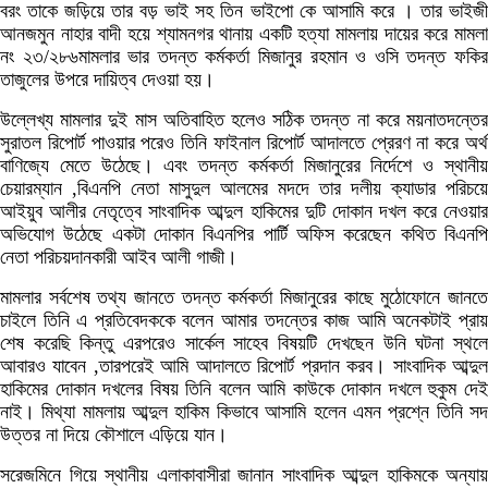
বরং তাকে জড়িয়ে তার বড় ভাই সহ তিন ভাইপো কে আসামি করে । তার ভাইজী
আনজমুন নাহার বাদী হয়ে শ্যামনগর থানায় একটি হত্যা মামলায় দায়ের করে মামলা
নং ২৩/২৮৬মামলার ভার তদন্ত কর্মকর্তা মিজানুর রহমান ও ওসি তদন্ত ফকির
তাজুলের উপরে দায়িত্ব দেওয়া হয়।
উল্লেখ্য মামলার দুই মাস অতিবাহিত হলেও সঠিক তদন্ত না করে ময়নাতদন্তের
সুরাতল রিপোর্ট পাওয়ার পরেও তিনি ফাইনাল রিপোর্ট আদালতে প্রেরণ না করে অর্থ
বাণিজ্যে মেতে উঠেছে। এবং তদন্ত কর্মকর্তা মিজানুরের নির্দেশে ও স্থানীয়
চেয়ারম্যান ,বিএনপি নেতা মাসুদুল আলমের মদদে তার দলীয় ক্যাডার পরিচয়ে
আইয়ুব আলীর নেতৃত্বে সাংবাদিক আব্দুল হাকিমের দুটি দোকান দখল করে নেওয়ার
অভিযোগ উঠেছে একটা দোকান বিএনপির পার্টি অফিস করেছেন কথিত বিএনপি
নেতা পরিচয়দানকারী আইব আলী গাজী।
মামলার সর্বশেষ তথ্য জানতে তদন্ত কর্মকর্তা মিজানুরের কাছে মুঠোফোনে জানতে
চাইলে তিনি এ প্রতিবেদককে বলেন আমার তদন্তের কাজ আমি অনেকটাই প্রায়
শেষ করেছি কিন্তু এরপরেও সার্কেল সাহেব বিষয়টি দেখছেন উনি ঘটনা স্থলে
আবারও যাবেন ,তারপরেই আমি আদালতে রিপোর্ট প্রদান করব। সাংবাদিক আব্দুল
হাকিমের দোকান দখলের বিষয় তিনি বলেন আমি কাউকে দোকান দখলে হুকুম দেই
নাই। মিথ্যা মামলায় আব্দুল হাকিম কিভাবে আসামি হলেন এমন প্রশ্নে তিনি সদ
উত্তর না দিয়ে কৌশালে এড়িয়ে যান।
সরেজমিনে গিয়ে স্থানীয় এলাকাবাসীরা জানান সাংবাদিক আব্দুল হাকিমকে অন্যায়