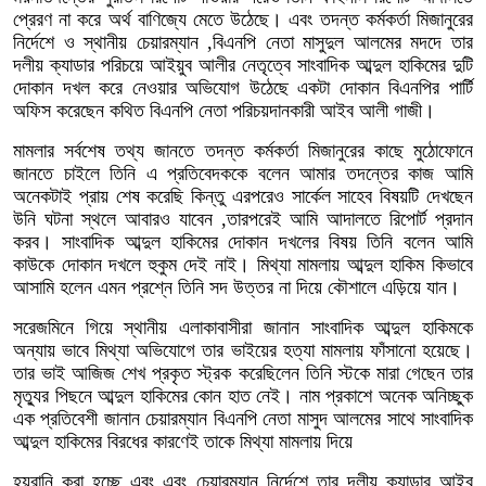
প্রেরণ না করে অর্থ বাণিজ্যে মেতে উঠেছে। এবং তদন্ত কর্মকর্তা মিজানুরের
নির্দেশে ও স্থানীয় চেয়ারম্যান ,বিএনপি নেতা মাসুদুল আলমের মদদে তার
দলীয় ক্যাডার পরিচয়ে আইয়ুব আলীর নেতৃত্বে সাংবাদিক আব্দুল হাকিমের দুটি
দোকান দখল করে নেওয়ার অভিযোগ উঠেছে একটা দোকান বিএনপির পার্টি
অফিস করেছেন কথিত বিএনপি নেতা পরিচয়দানকারী আইব আলী গাজী।
মামলার সর্বশেষ তথ্য জানতে তদন্ত কর্মকর্তা মিজানুরের কাছে মুঠোফোনে
জানতে চাইলে তিনি এ প্রতিবেদককে বলেন আমার তদন্তের কাজ আমি
অনেকটাই প্রায় শেষ করেছি কিন্তু এরপরেও সার্কেল সাহেব বিষয়টি দেখছেন
উনি ঘটনা স্থলে আবারও যাবেন ,তারপরেই আমি আদালতে রিপোর্ট প্রদান
করব। সাংবাদিক আব্দুল হাকিমের দোকান দখলের বিষয় তিনি বলেন আমি
কাউকে দোকান দখলে হুকুম দেই নাই। মিথ্যা মামলায় আব্দুল হাকিম কিভাবে
আসামি হলেন এমন প্রশ্নে তিনি সদ উত্তর না দিয়ে কৌশালে এড়িয়ে যান।
সরেজমিনে গিয়ে স্থানীয় এলাকাবাসীরা জানান সাংবাদিক আব্দুল হাকিমকে
অন্যায় ভাবে মিথ্যা অভিযোগে তার ভাইয়ের হত্যা মামলায় ফাঁসানো হয়েছে।
তার ভাই আজিজ শেখ প্রকৃত স্ট্রক করেছিলেন তিনি স্টকে মারা গেছেন তার
মৃত্যুর পিছনে আব্দুল হাকিমের কোন হাত নেই। নাম প্রকাশে অনেক অনিচ্ছুক
এক প্রতিবেশী জানান চেয়ারম্যান বিএনপি নেতা মাসুদ আলমের সাথে সাংবাদিক
আব্দুল হাকিমের বিরধের কারণেই তাকে মিথ্যা মামলায় দিয়ে
হয়রানি করা হচ্ছে এবং এবং চেয়ারম্যান নির্দেশে তার দলীয় ক্যাডার আইব