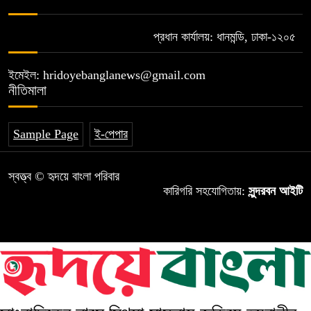
প্রধান কার্যালয়: ধানমন্ডি, ঢাকা-১২০৫
ইমেইল: hridoyebanglanews@gmail.com
নীতিমালা
Sample Page
ই-পেপার
স্বত্ত্ব © হৃদয়ে বাংলা পরিবার
কারিগরি সহযোগিতায়:
সুন্দরবন আইটি