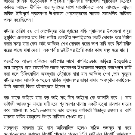
জাতীয় দৈনিক ইত্তেফাক পত্রিকার শ্যামনগর উপজেলা প্রতিনিধি হিসেবে
কর্মরত আছেন দীর্ঘদিন ধরে সুনামের সাথে সাংবাদিকতা করে আসছেন আব্দুল
হাকিম ইতিপূর্বে শ্যামনগর উপজেলা প্রেসক্লাবের সাবেক সভাপতির দায়িত্ব
পালন করেছিলেন।
ঘটনার তারিখ ২৯ শে সেপ্টেম্বর তার গ্রামের বাড়ি শ্যামনগর উপজেলা গাবুরা
ডুমুরিয়া এলাকায় তার নিজ নামীয় রেকর্ডীয় সম্পত্তিতে চারটি দোকান ঘরে নির্মাণ
করার সময় তার মেজ ভাই আজিজ শেখ দোকান ঘরের ভাগ দাবি করে নির্মাণাধীন
ঘরের কাজে বাধা দেয়। এক পর্যায় দুইটি ঘর তৈরি করার কাজ বন্ধ হয়ে যায়।
পরবর্তীতে আব্দুল হাকিমের ভাইপোর সাথে বাগবিতণ্ডায় জড়িয়ে উত্তেজিত
হয়ে অসুস্থ হলে তাৎক্ষণিক তাকে শ্যামনগর উপজেলার স্বাস্থ্য কমপ্লেক্স ভর্তি
করা হলে চিকিৎসাধীন অবস্থায় স্ট্রোকে মারা যান আজিজ শেখ ,তার মৃত্যুর
ঘটনার সময় সাংবাদিক আব্দুল হাকিম শ্যামনগর ভাড়া বাসায় অবস্থান করছিলেন
তিনি গ্রামেই কিংবা ঘটনাস্থলে ছিলেন না।
বরং তাকে জড়িয়ে তার বড় ভাই সহ তিন ভাইপো কে আসামি করে । তার
ভাইজী আনজমুন নাহার বাদী হয়ে শ্যামনগর থানায় একটি হত্যা মামলায় দায়ের
করে মামলা নং ২৩/২৮৬মামলার ভার তদন্ত কর্মকর্তা মিজানুর রহমান ও ওসি
তদন্ত ফকির তাজুলের উপরে দায়িত্ব দেওয়া হয়।
উল্লেখ্য মামলার দুই মাস অতিবাহিত হলেও সঠিক তদন্ত না করে
ময়নাতদন্তের সুরাতল রিপোর্ট পাওয়ার পরেও তিনি ফাইনাল রিপোর্ট আদালতে