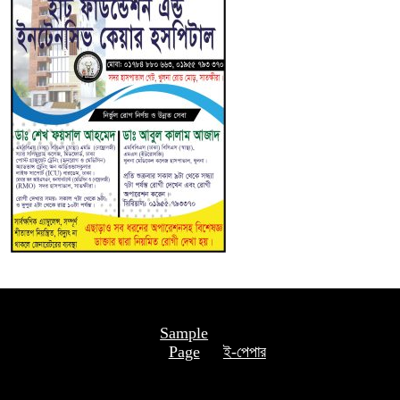
Sample
Page
ই-পেপার