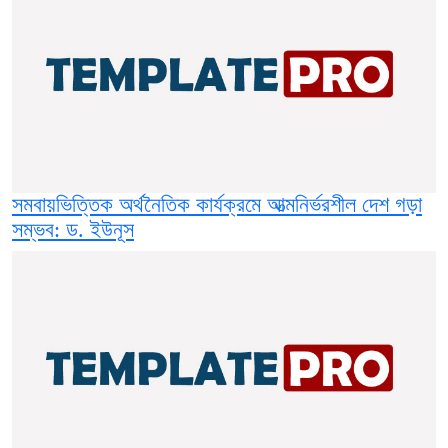
সমবায়ভিত্তিক অর্থনৈতিক কার্যক্রমে আত্মনির্ভরশীল দেশ গড়া
সম্ভব: ড. ইউনূস