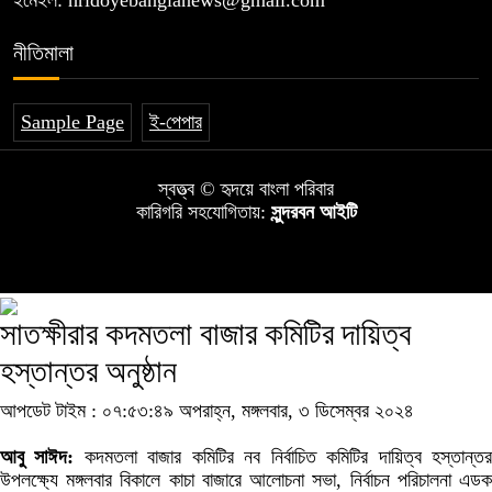
ইমেইল: hridoyebanglanews@gmail.com
নীতিমালা
Sample Page
ই-পেপার
স্বত্ত্ব © হৃদয়ে বাংলা পরিবার
কারিগরি সহযোগিতায়:
সুন্দরবন আইটি
সাতক্ষীরার কদমতলা বাজার কমিটির দায়িত্ব
হস্তান্তর অনুষ্ঠান
আপডেট টাইম : ০৭:৫৩:৪৯ অপরাহ্ন, মঙ্গলবার, ৩ ডিসেম্বর ২০২৪
আবু সাঈদ:
কদমতলা বাজার কমিটির নব নির্বাচিত কমিটির দায়িত্ব হস্তান্ত
উপলক্ষ্যে মঙ্গলবার বিকালে কাচা বাজারে আলোচনা সভা, নির্বাচন পরিচালনা এডক