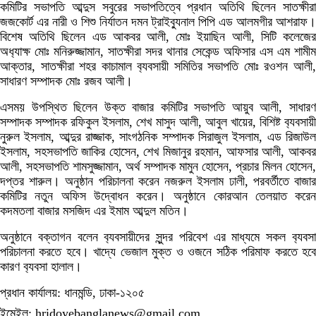
কমিটির সভাপতি আব্দুস সবুরের সভাপতিত্বে প্রধান অতিথি ছিলেন সাতক্ষীরা
জজকোর্ট এর নারী ও শিশু নির্যাতন দমন ট্রাইব্যুনাল পিপি এড আলমগীর আশরাফ।
বিশেষ অতিথি ছিলেন এড আকবর আলী, মোঃ ইয়াছিন আলী, সিটি কলেজের
অধ‍্যাক্ষ মোঃ মনিরুজ্জামান, সাতক্ষীরা সদর থানার সেকেন্ড অফিসার এস এম শামীম
আক্তার, সাতক্ষীরা শহর কাচামাল ব‍্যবসায়ী সমিতির সভাপতি মোঃ রওশন আলী,
সাধারণ সম্পাদক মোঃ রজব আলী।
এসময় উপস্থিত ছিলেন উক্ত বাজার কমিটির সভাপতি আয়ুব আলী, সাধারণ
সম্পাদক সম্পাদক রফিকুল ইসলাম, শেখ মাসুদ আলী, আবুল খায়ের, বিশিষ্ট ব‍্যবসায়ী
নুরুল ইসলাম, আব্দুর রাজ্জাক, সাংগঠনিক সম্পাদক সিরাজুল ইসলাম, এড রিজাউল
ইসলাম, সহসভাপতি জাকির হোসেন, শেখ মিজানুর রহমান, আফসার আলী, আকবর
আলী, সহসভাপতি শামসুজ্জামান, অর্থ সম্পাদক মামুন হোসেন, প্রচার মিলন হোসেন,
দপ্তর শারুল। অনুষ্ঠান পরিচালনা করেন নজরুল ইসলাম ঢালী, পরবর্তীতে বাজার
কমিটির নতুন অফিস উদ্বোধন করেন। অনুষ্ঠানে কোরআন তেলয়াত করেন
কদমতলা বাজার মসজিদ এর ইমাম আব্দুল মতিন।
অনুষ্ঠানে বক্তাগন বলেন ব‍্যবসায়ীদের সুন্দর পরিবেশ এর মাধ্যমে সকল ব‍্যবসা
পরিচালনা করতে হবে। খাদ্যে ভেজাল মুক্ত ও ওজনে সঠিক পরিমাফ করতে হবে
কারণ ব‍্যবসা হালাল।
প্রধান কার্যালয়: ধানমন্ডি, ঢাকা-১২০৫
ইমেইল: hridoyebanglanews@gmail.com