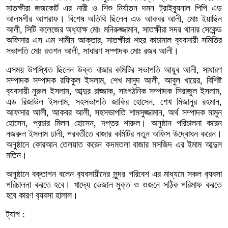
সাতক্ষীরা জজকোর্ট এর নারী ও শিশু নির্যাতন দমন ট্রাইব্যুনাল পিপি এড
আলমগীর আশরাফ। বিশেষ অতিথি ছিলেন এড আকবর আলী, মোঃ ইয়াছিন
আলী, সিটি কলেজের অধ‍্যাক্ষ মোঃ মনিরুজ্জামান, সাতক্ষীরা সদর থানার সেকেন্ড
অফিসার এস এম শামীম আক্তার, সাতক্ষীরা শহর কাচামাল ব‍্যবসায়ী সমিতির
সভাপতি মোঃ রওশন আলী, সাধারণ সম্পাদক মোঃ রজব আলী।
এসময় উপস্থিত ছিলেন উক্ত বাজার কমিটির সভাপতি আয়ুব আলী, সাধারণ
সম্পাদক সম্পাদক রফিকুল ইসলাম, শেখ মাসুদ আলী, আবুল খায়ের, বিশিষ্ট
ব‍্যবসায়ী নুরুল ইসলাম, আব্দুর রাজ্জাক, সাংগঠনিক সম্পাদক সিরাজুল ইসলাম,
এড রিজাউল ইসলাম, সহসভাপতি জাকির হোসেন, শেখ মিজানুর রহমান,
আফসার আলী, আকবর আলী, সহসভাপতি শামসুজ্জামান, অর্থ সম্পাদক মামুন
হোসেন, প্রচার মিলন হোসেন, দপ্তর শারুল। অনুষ্ঠান পরিচালনা করেন
নজরুল ইসলাম ঢালী, পরবর্তীতে বাজার কমিটির নতুন অফিস উদ্বোধন করেন।
অনুষ্ঠানে কোরআন তেলয়াত করেন কদমতলা বাজার মসজিদ এর ইমাম আব্দুল
মতিন।
অনুষ্ঠানে বক্তাগন বলেন ব‍্যবসায়ীদের সুন্দর পরিবেশ এর মাধ্যমে সকল ব‍্যবসা
পরিচালনা করতে হবে। খাদ্যে ভেজাল মুক্ত ও ওজনে সঠিক পরিমাফ করতে
হবে কারণ ব‍্যবসা হালাল।
ট্যাগ :