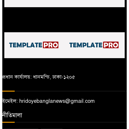
তালায় ঘরের সানসেট ধসে নারীর
সমবায়ভিত্তিক অর্থনৈতিক কার্যক্রমে
মৃত্যু
আত্মনির্ভরশীল দেশ গড়া সম্ভব: ড.
ইউনূস
স্ট্রেচারে মাঠ ছাড়লেন সোহান
শ্যামনগরে যুবকের আত্মহত্যা
প্রধান কার্যালয়: ধানমন্ডি, ঢাকা-১২০৫
ইমেইল: hridoyebanglanews@gmail.com
নীতিমালা