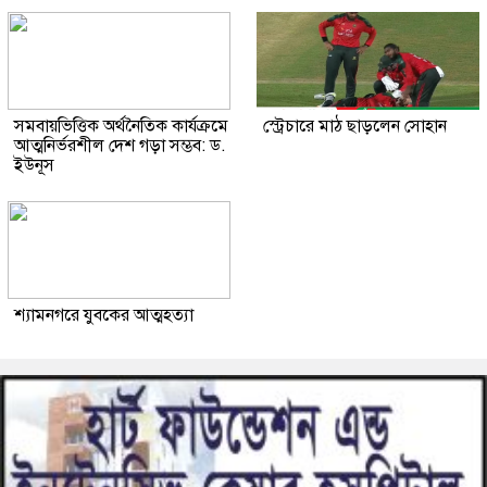
সমবায়ভিত্তিক অর্থনৈতিক কার্যক্রমে
স্ট্রেচারে মাঠ ছাড়লেন সোহান
আত্মনির্ভরশীল দেশ গড়া সম্ভব: ড.
ইউনূস
শ্যামনগরে যুবকের আত্মহত্যা