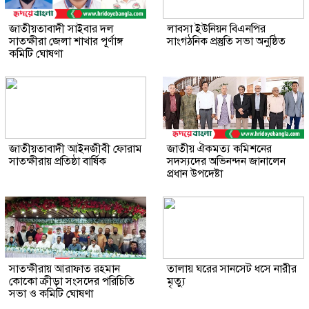
জাতীয়তাবাদী সাইবার দল
লাবসা ইউনিয়ন বিএনপির
সাতক্ষীরা জেলা শাখার পূর্ণাঙ্গ
সাংগঠনিক প্রস্তুতি সভা অনুষ্ঠিত
কমিটি ঘোষণা
জাতীয়তাবাদী আইনজীবী ফোরাম
জাতীয় ঐকমত্য কমিশনের
সাতক্ষীরায় প্রতিষ্ঠা বার্ষিক
সদস্যদের অভিনন্দন জানালেন
প্রধান উপদেষ্টা
সাতক্ষীরায় আরাফাত রহমান
তালায় ঘরের সানসেট ধসে নারীর
কোকো ক্রীড়া সংসদের পরিচিতি
মৃত্যু
সভা ও কমিটি ঘোষণা