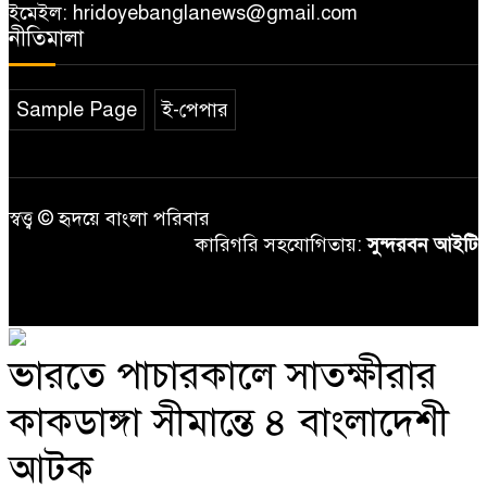
ইমেইল: hridoyebanglanews@gmail.com
নীতিমালা
Sample Page
ই-পেপার
স্বত্ত্ব © হৃদয়ে বাংলা পরিবার
কারিগরি সহযোগিতায়:
সুন্দরবন আইটি
ভারতে পাচারকালে সাতক্ষীরার
কাকডাঙ্গা সীমান্তে ৪ বাংলাদেশী
আটক