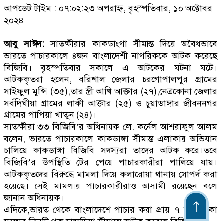
আপডেট টাইম : ০৭:০২:২৩ অপরাহ্ন, বৃহস্পতিবার, ১০ অক্টোবর
২০২৪
আবু সাঈদ:
সাতক্ষীরার কাকডাংগা সীমান্ত দিয়ে অবৈধভাবে
ভারতে পাচারকালে ৪জন বাংলাদেশী নাগরিককে আটক করেছে
বিজিবি। বৃহস্পতিবার সকালে এ আটকের ঘটনা ঘটে।
আটককৃতরা হলেন, বরিশাল জেলার চরগোপালপুর গ্রামের
সাইফুল মুন্সি (৩৫),তার স্ত্রী আখি আক্তার (২৭),নেত্রকোনা জেলার
সর্বদিঘীয়া গ্রামের লাকী আক্তার (২৫) ও চুয়াডাঙ্গার জীবননগর
গ্রামের পাপিয়া খাতুন (২৪)।
সাতক্ষীরা ৩৩ বিজিবি’র অধিনায়ক লে. কর্নেল আশরাফুল আলম
বলেন, ভারতে পাচারকালে কাকডাঙ্গা সীমান্ত এলাকায় অভিযান
চালিয়ে কাকডাঙ্গা বিজিবি সদস্যরা তাদের আটক করে।তবে
বিজিবি’র উপস্থিতি টের পেয়ে পাচারকারীরা পালিয়ে যায়।
আটককৃতদের বিরুদ্ধে মামলা দিয়ে কলারোয়া থানায় সোপর্দ করা
হয়েছে। সেই মামলায় পাচারকারীরাও আসামী রয়েছেন বলে
জানান অধিনায়ক।
এদিকে,ভারত থেকে বাংলাদেশে পাচার করা প্রায় ৭ লাখ টাকা