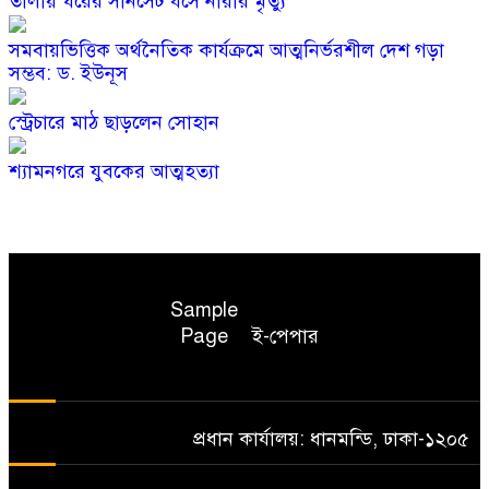
তালায় ঘরের সানসেট ধসে নারীর মৃত্যু
সমবায়ভিত্তিক অর্থনৈতিক কার্যক্রমে আত্মনির্ভরশীল দেশ গড়া
সম্ভব: ড. ইউনূস
স্ট্রেচারে মাঠ ছাড়লেন সোহান
শ্যামনগরে যুবকের আত্মহত্যা
Sample
Page
ই-পেপার
প্রধান কার্যালয়: ধানমন্ডি, ঢাকা-১২০৫